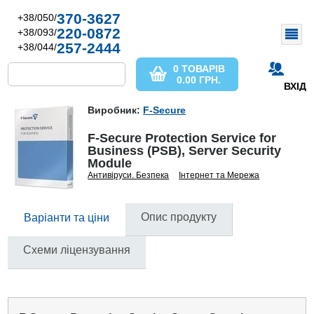
370-3627
+38/050/
220-0872
+38/093/
257-2444
+38/044/
0 ТОВАРІВ
0.00
ГРН.
ВХІД
Виробник:
F-Secure
F-Secure Protection Service for
Business (PSB), Server Security
Module
Антивіруси. Безпека
Інтернет та Мережа
Опис продукту
Варіанти та ціни
Схеми ліцензування