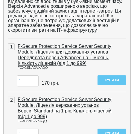
віддалених співробітників у будь-який момент часу.
Версія Advanced є розширеною версією, що
забезпечує надійний захист від інтернет-загроз. Ця
редакція здійснює контроль та управління ПК в
організаціях, не потребує додаткових інвестицій в
апаратне забезпечення, що дозволяє значно
скоротити витрати на ІТ-інфраструктуру.
F-Secure Protection Service Server Security
1
Module. Ліцензія для державних установ
Передплата версії Advanced на 1 місяць.
Кількість ліцензій (від 1 до 999)
FCXGSNAGVXAQQ
170
грн.
F-Secure Protection Service Server Security
2
Module. Ліцензія державних установ
Версія Standard на 1 рік. Кількість ліцензій
(від 1 до 999)
FCXFSN1GVXAQQ