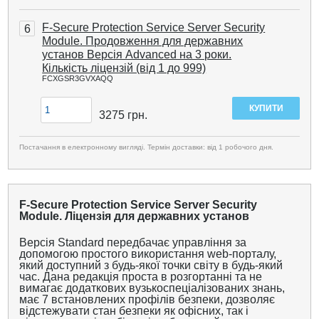
F-Secure Protection Service Server Security
6
Module. Продовження для державних
установ Версія Advanced на 3 роки.
Кількість ліцензій (від 1 до 999)
FCXGSR3GVXAQQ
3275
грн.
Постачання в електронному вигляді. Термін доставки: від 1 робочого дня.
F-Secure Protection Service Server Security
Module. Ліцензія для державних установ
Версія Standard передбачає управління за
допомогою простого використання web-порталу,
який доступний з будь-якої точки світу в будь-який
час. Дана редакція проста в розгортанні та не
вимагає додаткових вузькоспеціалізованих знань,
має 7 встановлених профілів безпеки, дозволяє
відстежувати стан безпеки як офісних, так і