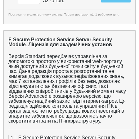
3275
грн.
Постачання в електронному вигляді. Термін доставки: від 1 робочого дня.
F-Secure Protection Service Server Security
Module. Ліцензія для академічних установ
Версія Standard передбачає управління за
допомогою простого у використанні web-порталу,
який доступний з будь-якої точки світу в будь-який
час. Дана редакція проста в розгортанні та не
вимагає додаткових вузькоспеціалізованих знань,
має 7 встановлених профілів безпеки, дозволяє
відстежувати стан безпеки як офісних, так і
віддалених співробітників у будь-який момент часу.
Версія Advanced є розширеною версією, що
забезпечує надійний захист від інтернет-загроз. Ця
редакція здійснює контроль та управління ПК в
організаціях, не потребує додаткових інвестицій в
апаратне забезпечення, що дозволяє значно
скоротити витрати на ІТ-інфраструктуру.
F-Secure Protection Service Server Security
1