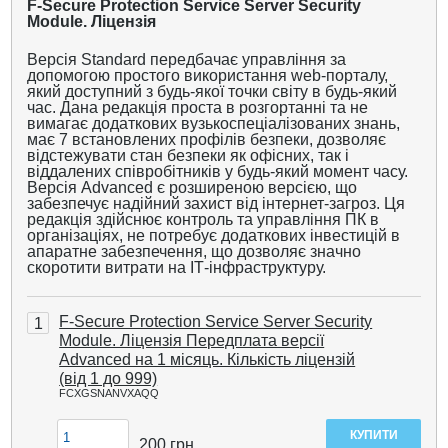
F-Secure Protection Service Server Security
Module. Ліцензія
Версія Standard передбачає управління за
допомогою простого використання web-порталу,
який доступний з будь-якої точки світу в будь-який
час. Дана редакція проста в розгортанні та не
вимагає додаткових вузькоспеціалізованих знань,
має 7 встановлених профілів безпеки, дозволяє
відстежувати стан безпеки як офісних, так і
віддалених співробітників у будь-який момент часу.
Версія Advanced є розширеною версією, що
забезпечує надійний захист від інтернет-загроз. Ця
редакція здійснює контроль та управління ПК в
організаціях, не потребує додаткових інвестицій в
апаратне забезпечення, що дозволяє значно
скоротити витрати на ІТ-інфраструктуру.
F-Secure Protection Service Server Security
1
Module. Ліцензія Передплата версії
Advanced на 1 місяць. Кількість ліцензій
(від 1 до 999)
FCXGSNANVXAQQ
200
грн.