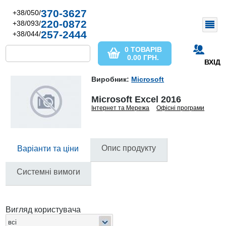
370-3627
+38/050/
220-0872
+38/093/
257-2444
+38/044/
0 ТОВАРІВ
0.00
ГРН.
ВХІД
Виробник:
Microsoft
Microsoft Excel 2016
Інтернет та Мережа
Офісні програми
Опис продукту
Варіанти та ціни
Системні вимоги
Вигляд користувача