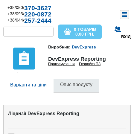
370-3627
+38/050/
220-0872
+38/093/
257-2444
+38/044/
0 ТОВАРІВ
0.00
ГРН.
ВХІД
Виробник:
DevExpress
DevExpress Reporting
Програмування
Розробка ПЗ
Опис продукту
Варіанти та ціни
Ліцензії DevExpress Reporting