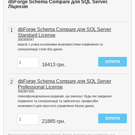
dbForge Schema Compare для SQL Server.
Ліцензія
dbForge Schema Compare для SQL Server
1
Standard License
300308347
версія з усіма основними можливостями порівняння та
синхронізації схем баз даних.
16413
грн.
dbForge Schema Compare для SQL Server
2
Professional License
300367435
повнофункціональна редакція, що виконує будь-які завдання
порівняно та синхронізації та забезпечує професійні
можливості для простого управління базою даних.
21885
грн.
Постачання в електронному вигляді. Термін доставки: від 1 робочого дня.