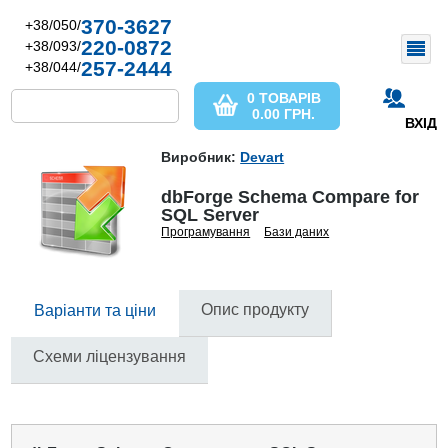
370-3627
+38/050/
220-0872
+38/093/
257-2444
+38/044/
0 ТОВАРІВ
0.00
ГРН.
ВХІД
Виробник:
Devart
dbForge Schema Compare for
SQL Server
Програмування
Бази даних
Опис продукту
Варіанти та ціни
Схеми ліцензування