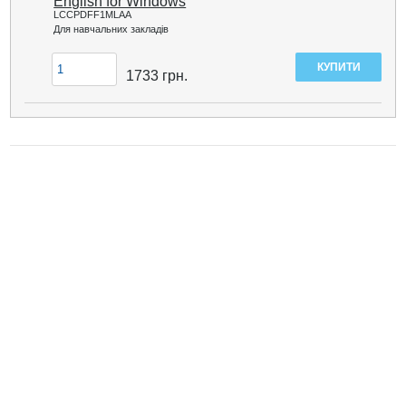
English for Windows
LCCPDFF1MLAA
Для навчальних закладів
1733
грн.