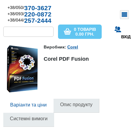
370-3627
+38/050/
220-0872
+38/093/
257-2444
+38/044/
0 ТОВАРІВ
0.00
ГРН.
ВХІД
Виробник:
Corel
Corel PDF Fusion
Опис продукту
Варіанти та ціни
Системні вимоги