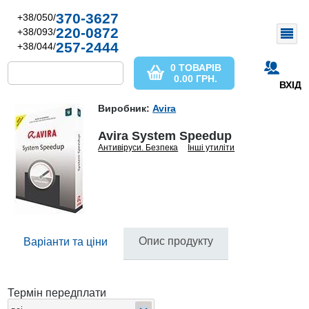
370-3627
+38/050/
220-0872
+38/093/
257-2444
+38/044/
0 ТОВАРІВ
0.00
ГРН.
ВХІД
Виробник:
Avira
Avira System Speedup
Антивіруси. Безпека
Інші утиліти
Опис продукту
Варіанти та ціни
Термін передплати