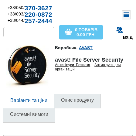
370-3627
+38/050/
220-0872
+38/093/
257-2444
+38/044/
0 ТОВАРІВ
0.00
ГРН.
ВХІД
Виробник:
AVAST
avast! File Server Security
Антивіруси. Безпека
Антивіруси для
організацій
Опис продукту
Варіанти та ціни
Системні вимоги