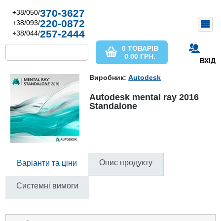
370-3627
+38/050/
220-0872
+38/093/
257-2444
+38/044/
0 ТОВАРІВ
0.00
ГРН.
ВХІД
Виробник:
Autodesk
Autodesk mental ray 2016
Standalone
Опис продукту
Варіанти та ціни
Системні вимоги