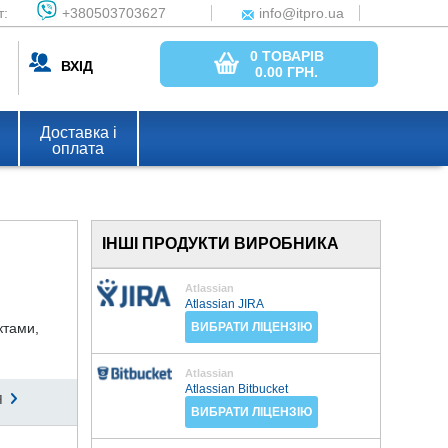
т:
+380503703627
info@itpro.ua
0 ТОВАРІВ
ВХІД
0.00
ГРН.
Доставка і
оплата
ІНШІ ПРОДУКТИ ВИРОБНИКА
Atlassian
Atlassian JIRA
ктами,
ВИБРАТИ ЛІЦЕНЗІЮ
Atlassian
Atlassian Bitbucket
я
ВИБРАТИ ЛІЦЕНЗІЮ