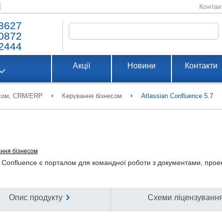
Контак
3627
0872
2444
Акції
Новини
Контакти
›
›
есом, CRM/ERP
Керування бізнесом
Atlassian Confluence 5.7
ння бізнесом
 Сonfluence є порталом для командної роботи з документами, прое
Опис продукту
Схеми ліцензуванн