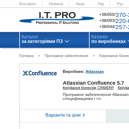
Контакти
Новини
Акції
Укр
Рус
370-
+38/050/
220-
+38/093/
257-
+38/044/
Каталог
Каталог
за категоріями ПЗ
по виробниках
›
›
Головна
Програмне забезпечення
Керування бізн
Виробник:
Atlassian
Atlassian Confluence 5.7
Керування бізнесом, CRM/ERP
Керува
Програмне забезпечення Atlassian
специфікаціями і т.п.
Варіанти та ціни