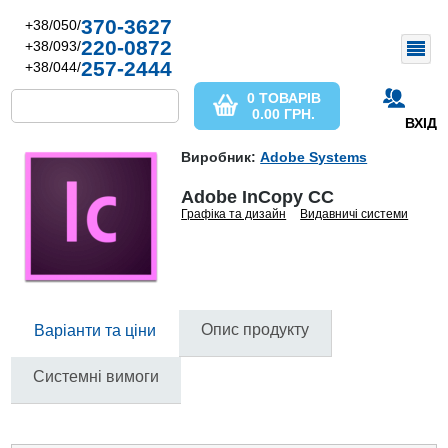
370-3627
+38/050/
220-0872
+38/093/
257-2444
+38/044/
0 ТОВАРІВ
0.00
ГРН.
ВХІД
Виробник:
Adobe Systems
Adobe InCopy CC
Графіка та дизайн
Видавничі системи
Опис продукту
Варіанти та ціни
Системні вимоги