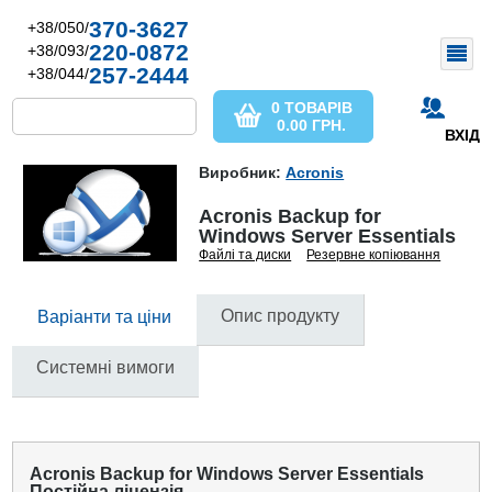
370-3627
+38/050/
220-0872
+38/093/
257-2444
+38/044/
0 ТОВАРІВ
0.00
ГРН.
ВХІД
Виробник:
Acronis
Acronis Backup for
Windows Server Essentials
Файлі та диски
Резервне копіювання
Опис продукту
Варіанти та ціни
Системні вимоги
Acronis Backup for Windows Server Essentials
Постійна ліцензія