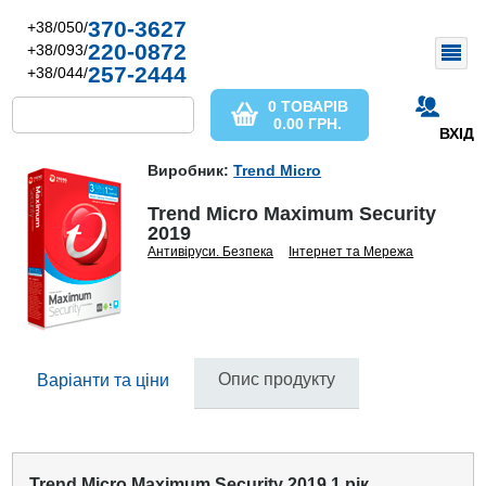
370-3627
+38/050/
220-0872
+38/093/
257-2444
+38/044/
0 ТОВАРІВ
0.00
ГРН.
ВХІД
Виробник:
Trend Micro
Trend Micro Maximum Security
2019
Антивіруси. Безпека
Інтернет та Мережа
Опис продукту
Варіанти та ціни
Trend Micro Maximum Security 2019 1 рік