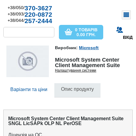
370-3627
+38/050/
220-0872
+38/093/
257-2444
+38/044/
0 ТОВАРІВ
0.00
ГРН.
ВХІД
Виробник:
Microsoft
Microsoft System Center
Client Management Suite
Налаштування системи
Опис продукту
Варіанти та ціни
Microsoft System Center Client Management Suite
SNGL LicSAPk OLP NL PerOSE
Ліцензія на ОС.