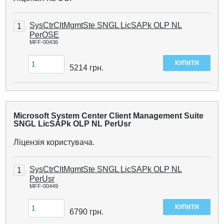
SysCtrCltMgmtSte SNGL LicSAPk OLP NL
1
PerOSE
MFF-00436
5214
грн.
Microsoft System Center Client Management Suite
SNGL LicSAPk OLP NL PerUsr
Ліцензія користувача.
SysCtrCltMgmtSte SNGL LicSAPk OLP NL
1
PerUsr
MFF-00449
6790
грн.