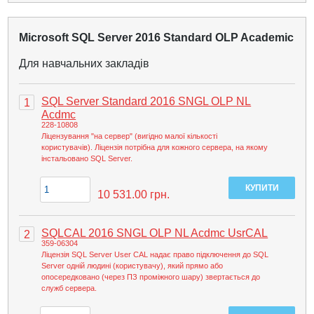
Microsoft SQL Server 2016 Standard OLP Academic
Для навчальних закладів
SQL Server Standard 2016 SNGL OLP NL
1
Acdmc
228-10808
Ліцензування "на сервер" (вигідно малої кількості
користувачів). Ліцензія потрібна для кожного сервера, на якому
інстальовано SQL Server.
10 531.00
грн.
SQLCAL 2016 SNGL OLP NL Acdmc UsrCAL
2
359-06304
Ліцензія SQL Server User CAL надає право підключення до SQL
Server одній людині (користувачу), який прямо або
опосередковано (через ПЗ проміжного шару) звертається до
служб сервера.