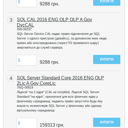
9288
грн.
SQL CAL 2016 ENG OLP OLP A Gov
3
DvcCAL
359-06337
SQL Server Device CAL надає право підключення до SQL
Server з одного пристрою (девайсу), за допомогою яких люди
прямо або опосередковано (через ПЗ проміжного шару)
звертаються до служб сервера.
9288
грн.
SQL Server Standard Core 2016 ENG OLP
4
2Lic A Gov CoreLic
7NQ-00819
Ліцензії "на 2 ядра" (CAL не потрібні). Ліцензії SQL Server
Standard "на ядро", призначені для всіх фізичних ядер у
фізичному середовищі, надають право запустити будь-яку
кількість екземплярів SQL Server у фізичному або одному
віртуальному середовищі.
159313
грн.