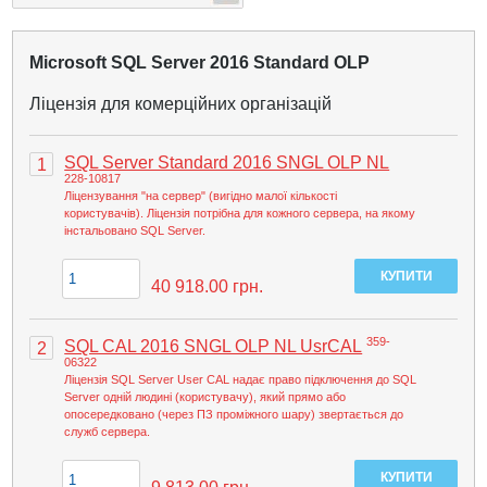
Microsoft SQL Server 2016 Standard OLP
Ліцензія для комерційних організацій
SQL Server Standard 2016 SNGL OLP NL
1
228-10817
Ліцензування "на сервер" (вигідно малої кількості
користувачів). Ліцензія потрібна для кожного сервера, на якому
інстальовано SQL Server.
40 918.00
грн.
359-
SQL CAL 2016 SNGL OLP NL UsrCAL
2
06322
Ліцензія SQL Server User CAL надає право підключення до SQL
Server одній людині (користувачу), який прямо або
опосередковано (через ПЗ проміжного шару) звертається до
служб сервера.