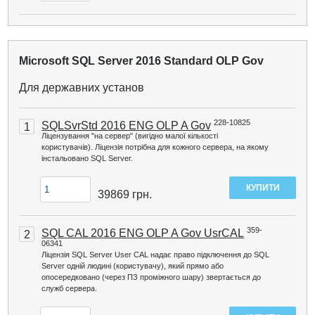
Microsoft SQL Server 2016 Standard OLP Gov
Для державних установ
228-10825
SQLSvrStd 2016 ENG OLP A Gov
1
Ліцензування "на сервер" (вигідно малої кількості
користувачів). Ліцензія потрібна для кожного сервера, на якому
інстальовано SQL Server.
39869
грн.
359-
SQL CAL 2016 ENG OLP A Gov UsrCAL
2
06341
Ліцензія SQL Server User CAL надає право підключення до SQL
Server одній людині (користувачу), який прямо або
опосередковано (через ПЗ проміжного шару) звертається до
служб сервера.