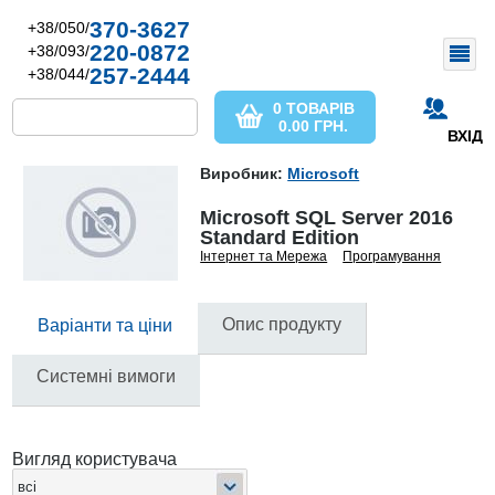
370-3627
+38/050/
220-0872
+38/093/
257-2444
+38/044/
0 ТОВАРІВ
0.00
ГРН.
ВХІД
Виробник:
Microsoft
Microsoft SQL Server 2016
Standard Edition
Інтернет та Мережа
Програмування
Опис продукту
Варіанти та ціни
Системні вимоги
Вигляд користувача