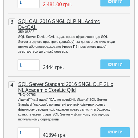
2 481.00
грн.
SQL CAL 2016 SNGL OLP NL Acdmc
3
DvcCAL
359-06302
SQL Server Device CAL надає право підключення до SQL
Server з одного пристрою (девайсу), за допомогою яких люди
прямо або опосередковано (через ПЗ проміжного шару)
звертаються до служб сервера.
2444
грн.
SQL Server Standard 2016 SNGL OLP 2Lic
4
NL Academic CoreLic Qlfd
7NQ-00793
Ліцензії "на 2 ядра" (CAL не потрібні). Ліцензії SQL Server
Standard "на ядро", призначені для всіх фізичних ядер у
фізичному середовищі, надають право запустити будь-яку
кількість екземплярів SQL Server у фізичному або одному
віртуальному середовищі.
41394
грн.