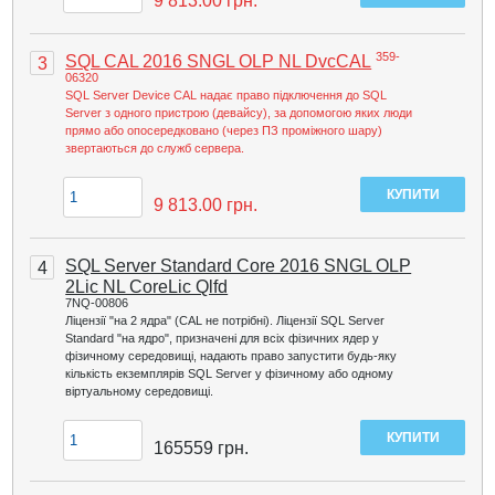
9 813.00
грн.
359-
SQL CAL 2016 SNGL OLP NL DvcCAL
3
06320
SQL Server Device CAL надає право підключення до SQL
Server з одного пристрою (девайсу), за допомогою яких люди
прямо або опосередковано (через ПЗ проміжного шару)
звертаються до служб сервера.
9 813.00
грн.
SQL Server Standard Core 2016 SNGL OLP
4
2Lic NL CoreLic Qlfd
7NQ-00806
Ліцензії "на 2 ядра" (CAL не потрібні). Ліцензії SQL Server
Standard "на ядро", призначені для всіх фізичних ядер у
фізичному середовищі, надають право запустити будь-яку
кількість екземплярів SQL Server у фізичному або одному
віртуальному середовищі.
165559
грн.