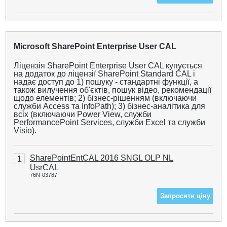
Microsoft SharePoint Enterprise User CAL
Ліцензія SharePoint Enterprise User CAL купується
на додаток до ліцензії SharePoint Standard CAL і
надає доступ до 1) пошуку - стандартні функції, а
також вилучення об'єктів, пошук відео, рекомендації
щодо елементів; 2) бізнес-рішенням (включаючи
служби Access та InfoPath); 3) бізнес-аналітика для
всіх (включаючи Power View, служби
PerformancePoint Services, служби Excel та служби
Visio).
SharePointEntCAL 2016 SNGL OLP NL
1
UsrCAL
76N-03787
Запросити ціну