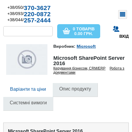
370-3627
+38/050/
220-0872
+38/093/
257-2444
+38/044/
0 ТОВАРІВ
0.00
ГРН.
ВХІД
Виробник:
Microsoft
Microsoft SharePoint Server
2016
Керування бізнесом, CRM/ERP
Робота з
документами
Опис продукту
Варіанти та ціни
Системні вимоги
Microsoft SharePoint Server 2016