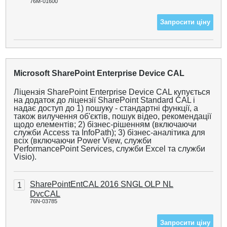
76M-01600
Запросити ціну
Microsoft SharePoint Enterprise Device CAL
Ліцензія SharePoint Enterprise Device CAL купується
на додаток до ліцензії SharePoint Standard CAL і
надає доступ до 1) пошуку - стандартні функції, а
також вилучення об'єктів, пошук відео, рекомендації
щодо елементів; 2) бізнес-рішенням (включаючи
служби Access та InfoPath); 3) бізнес-аналітика для
всіх (включаючи Power View, служби
PerformancePoint Services, служби Excel та служби
Visio).
SharePointEntCAL 2016 SNGL OLP NL
1
DvcCAL
76N-03785
Запросити ціну