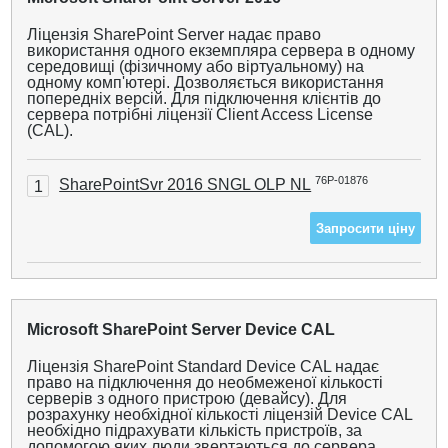
Ліцензія SharePoint Server надає право
використання одного екземпляра сервера в одному
середовищі (фізичному або віртуальному) на
одному комп'ютері. Дозволяється використання
попередніх версій. Для підключення клієнтів до
сервера потрібні ліцензії Client Access License
(CAL).
76P-01876
SharePointSvr 2016 SNGL OLP NL
1
Запросити ціну
Microsoft SharePoint Server Device CAL
Ліцензія SharePoint Standard Device CAL надає
право на підключення до необмеженої кількості
серверів з одного пристрою (девайсу). Для
розрахунку необхідної кількості ліцензій Device CAL
необхідно підрахувати кількість пристроїв, за
допомогою яких люди звертаються до сервера.