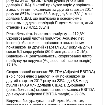
року на 34% - до 29,7 млрд рублів (472,8 млн
доларів США). Чистий прибуток виріс у порівнянні
з аналогічним показником за другий квартал 2017
року на 857% і склав 33,3 млрд рублів (531,1 млн
доларів США), що пов'язано в основному з
ефектом від деконсолідації Яндекс.Маркета, який
становив 28 млрд рублів.
Рентабельність із чистого прибутку — 112,3%.
Скоригований чистий прибуток (Adjusted net
income) збільшився порівняно з аналогічним
показником за другий квартал 2017 року на 27% і
склав 5,1 млрд рублів (80,9 млн доларів США).
Відношення (рентабельність) скоригованої чистої
прибутку до виручки (Adjusted net income margin) -
17,1%.
Скоригований показник EBITDA (Adjusted EBITDA)
виріс порівняно з аналогічним показником за
другий квартал 2017 року на 23% - до 8,8 млрд
рублів (140,9 млн доларів США). Відношення
(рентабельність) скоригованого показника EBITDA
до виручки (Adjusted EBITDA margin) – 29,8%.
Виручка, без урахування «Яндекс.Маркета»,