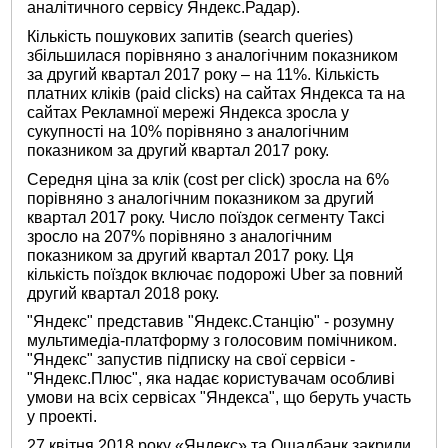
аналітичного сервісу Яндекс.Радар).
Кількість пошукових запитів (search queries)
збільшилася порівняно з аналогічним показником
за другий квартал 2017 року – на 11%. Кількість
платних кліків (paid clicks) на сайтах Яндекса та на
сайтах Рекламної мережі Яндекса зросла у
сукупності на 10% порівняно з аналогічним
показником за другий квартал 2017 року.
Середня ціна за клік (cost per click) зросла на 6%
порівняно з аналогічним показником за другий
квартал 2017 року. Число поїздок сегменту Таксі
зросло на 207% порівняно з аналогічним
показником за другий квартал 2017 року. Ця
кількість поїздок включає подорожі Uber за повний
другий квартал 2018 року.
"Яндекс" представив "Яндекс.Станцію" - розумну
мультимедіа-платформу з голосовим помічником.
"Яндекс" запустив підписку на свої сервіси -
"Яндекс.Плюс", яка надає користувачам особливі
умови на всіх сервісах "Яндекса", що беруть участь
у проекті.
27 квітня 2018 року «Яндекс» та Ощадбанк закрили