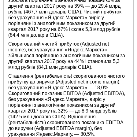
зросла в порівнянні з аналогічним показником за
другий квартал 2017 року на 39% — до 29,4 млрд
рублів (467,7 млн ​​доларів США). Чистий прибуток
без урахування «Яндекс.Маркета» виріс у
порівнянні з аналогічним показником за другий
квартал 2017 року на 67% і склав 5,3 млрд рублів
(84,4 млн доларів США).
Скоригований чистий прибуток (Adjusted net
income), без урахування «Яндекс.Маркета»
збільшився порівняно з аналогічним показником за
другий квартал 2017 року на 44% і становила 5,3
млрд рублів (84,1 млн доларів США).
Ставлення (рентабельність) скоригованого чистого
прибутку до виручки (Adjusted net income margin),
без урахування «Яндекс.Маркета» — 18,0%.
Скоригований показник EBITDA (Adjusted EBITDA),
без урахування «Яндекс.Маркета», виріс у
порівнянні з аналогічним показником за другий
квартал 2017 року на 32% — до 8,9 млрд рублів
(142,5 млн доларів США). Відношення
(рентабельність) скоригованого показника EBITDA
до виручки (Adjusted EBITDA margin), без
урахування Яндекс.Маркету, — 30,5%.