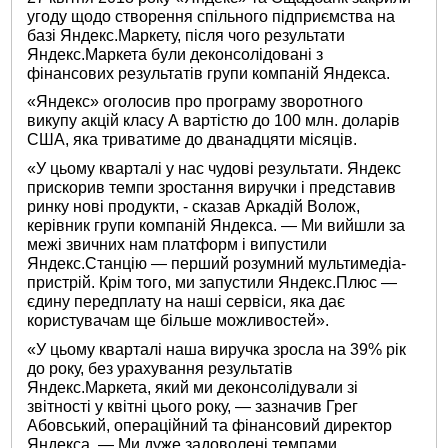
угоду щодо створення спільного підприємства на
базі Яндекс.Маркету, після чого результати
Яндекс.Маркета були деконсолідовані з
фінансових результатів групи компаній Яндекса.
«Яндекс» оголосив про програму зворотного
викупу акцій класу А вартістю до 100 млн. доларів
США, яка триватиме до дванадцяти місяців.
«У цьому кварталі у нас чудові результати. Яндекс
прискорив темпи зростання виручки і представив
ринку нові продукти, - сказав Аркадій Волож,
керівник групи компаній Яндекса. — Ми вийшли за
межі звичних нам платформ і випустили
Яндекс.Станцію — перший розумний мультимедіа-
пристрій. Крім того, ми запустили Яндекс.Плюс —
єдину передплату на наші сервіси, яка дає
користувачам ще більше можливостей».
«У цьому кварталі наша виручка зросла на 39% рік
до року, без урахування результатів
Яндекс.Маркета, який ми деконсолідували зі
звітності у квітні цього року, — зазначив Грег
Абовський, операційний та фінансовий директор
Яндекса. — Ми дуже задоволені темпами