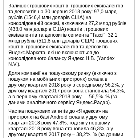
Залишок грошових коштів, грошових еквівалентів
та депозитів на 30 червня 2018 року: 97,0 млрд
рублів (1546,4 млн доларів США) на
консолідованій основі, включаючи 27,2 млрд рублів
(433,0 млн доларів США) коштів , грошових
еквівалентів та депозитів сегмента "Таксі"; 32,1
млрд рублів (511,8 млн доларів США) грошових
коштів, грошових еквівалентів та депозитів
Яндекс.Маркета, які не включаються до
консолідованого балансу Яндекс Н.В. (Yandex
N.V.).
Доля компанії на пошуковому ринку (включно з
пошуком на мобільних пристроях) склала в
другому кварталі 2018 року в середньому 56,2%, у
другому кварталі 2017 року вона становила 54,3%,
а в першому кварталі 2018 року — 56,5%. % (за
даними аналітичного сервісу Яндекс.Радар).
Частка пошукових запитів до «Яндекса» на
пристроях на базі Android склала у другому
кварталі 2018 року 47,8%, тоді як у першому
кварталі 2018 року вона становила 46,3%, а у
другому кварталі 2017 року – 38,2%. % (за даними