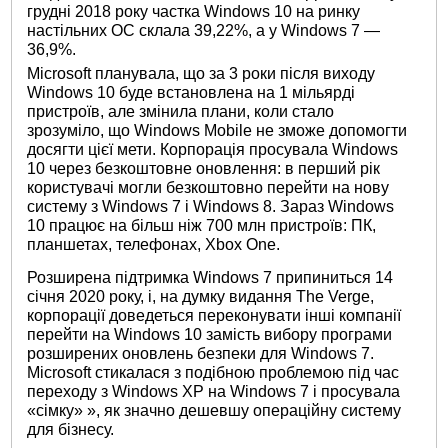
грудні 2018 року частка Windows 10 на ринку
настільних ОС склала 39,22%, а у Windows 7 —
36,9%.
Microsoft планувала, що за 3 роки після виходу
Windows 10 буде встановлена ​​на 1 мільярді
пристроїв, але змінила плани, коли стало
зрозуміло, що Windows Mobile не зможе допомогти
досягти цієї мети. Корпорація просувала Windows
10 через безкоштовне оновлення: в перший рік
користувачі могли безкоштовно перейти на нову
систему з Windows 7 і Windows 8. Зараз Windows
10 працює на більш ніж 700 млн пристроїв: ПК,
планшетах, телефонах, Xbox One.
Розширена підтримка Windows 7 припиниться 14
січня 2020 року, і, на думку видання The Verge,
корпорації доведеться переконувати інші компанії
перейти на Windows 10 замість вибору програми
розширених оновлень безпеки для Windows 7.
Microsoft стикалася з подібною проблемою під час
переходу з Windows XP на Windows 7 і просувала
«сімку» », як значно дешевшу операційну систему
для бізнесу.