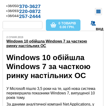
370-3627
+38/050/
220-0872
+38/093/
257-2444
+38/044/
0 ТОВАРІВ
0.00
ГРН.
ВХІД
2 СІЧНЯ 2019
Windows 10 обійшла Windows 7 за часткою
ринку настільних ОС
Windows 10 обійшла
Windows 7 за часткою
ринку настільних ОС
У Microsoft пішло 3,5 роки на те, щоб нова система
перевершила показники Windows 7, випущеної 10
років тому.
За даними аналітичної компанії Net Applications, у