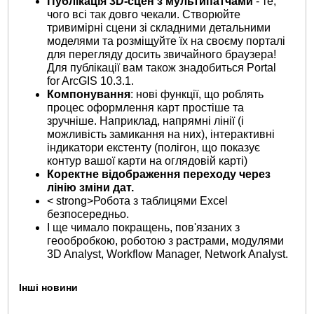
Публікація 3D-сцен з мультипатчами
- те,
чого всі так довго чекали. Створюйте
тривимірні сцени зі складними детальними
моделями та розміщуйте їх на своєму порталі
для перегляду досить звичайного браузера!
Для публікації вам також знадобиться Portal
for ArcGIS 10.3.1.
Компонування
: нові функції, що роблять
процес оформлення карт простіше та
зручніше. Наприклад, напрямні лінії (і
можливість замикання на них), інтерактивні
індикатори екстенту (полігон, що показує
контур вашої карти на оглядовій карті)
Коректне відображення переходу через
лінію зміни дат.
< strong>Робота з таблицями Excel
безпосередньо.
І ще чимало покращень, пов'язаних з
геообробкою, роботою з растрами, модулями
3D Analyst, Workflow Manager, Network Analyst.
Інші новини