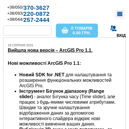
370-3627
+38/050/
220-0872
+38/093/
257-2444
+38/044/
0 ТОВАРІВ
0.00
ГРН.
ВХІД
19 СЕРПНЯ 2015
Вийшла нова версія – ArcGIS Pro 1.1.
Нові можливості ArcGIS Pro 1.1:
Новий SDK for .NET
для налаштування та
розширення функціональних можливостей
ArcGIS Pro.
Інструмент Бігунок діапазону (Range
slider)
- аналог Бігунка часу (Time slider), але
працює з будь-якими числовими атрибутами.
Швидке та зручне налаштування
відображення даних за допомогою
інтерактивного слайдера відкриє нові
можливості вивчення ваших даних.