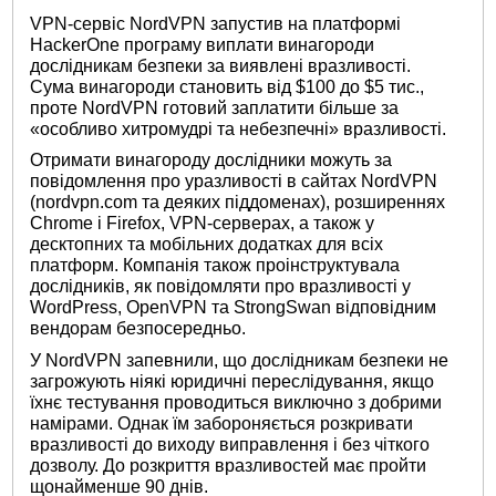
VPN-сервіс NordVPN запустив на платформі
HackerOne програму виплати винагороди
дослідникам безпеки за виявлені вразливості.
Сума винагороди становить від $100 до $5 тис.,
проте NordVPN готовий заплатити більше за
«особливо хитромудрі та небезпечні» вразливості.
Отримати винагороду дослідники можуть за
повідомлення про уразливості в сайтах NordVPN
(nordvpn.com та деяких піддоменах), розширеннях
Chrome і Firefox, VPN-серверах, а також у
десктопних та мобільних додатках для всіх
платформ. Компанія також проінструктувала
дослідників, як повідомляти про вразливості у
WordPress, OpenVPN та StrongSwan відповідним
вендорам безпосередньо.
У NordVPN запевнили, що дослідникам безпеки не
загрожують ніякі юридичні переслідування, якщо
їхнє тестування проводиться виключно з добрими
намірами. Однак їм забороняється розкривати
вразливості до виходу виправлення і без чіткого
дозволу. До розкриття вразливостей має пройти
щонайменше 90 днів.