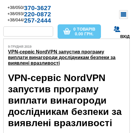
370-3627
+38/050/
220-0872
+38/093/
257-2444
+38/044/
0 ТОВАРІВ
0.00
ГРН.
ВХІД
9 ГРУДНЯ 2019
VPN-сервіс NordVPN запустив програму
виплати винагороди дослідникам безпеки за
виявлені вразливості
VPN-сервіс NordVPN
запустив програму
виплати винагороди
дослідникам безпеки за
виявлені вразливості