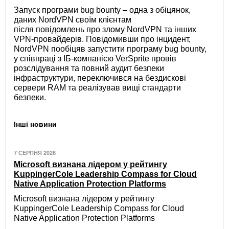
Запуск програми bug bounty – одна з обіцянок,
даних NordVPN своїм клієнтам
після повідомлень про злому NordVPN та інших
VPN-провайдерів. Повідомивши про інцидент,
NordVPN пообіцяв запустити програму bug bounty,
у співпраці з ІБ-компанією VerSprite провів
розслідування та повний аудит безпеки
інфраструктури, переключився на бездискові
сервери RAM та реалізував вищі стандарти
безпеки.
Інші новини
7 СЕРПНЯ 2026
Microsoft визнана лідером у рейтингу
KuppingerCole Leadership Compass for Cloud
Native Application Protection Platforms
Microsoft визнана лідером у рейтингу
KuppingerCole Leadership Compass for Cloud
Native Application Protection Platforms