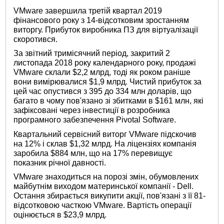
VMware завершила третій квартал 2019
фінансового року з 14-відсотковим зростанням
виторгу. Прибуток виробника ПЗ для віртуалізації
скоротився.
За звітний тримісячний період, закритий 2
листопада 2018 року календарного року, продажі
VMware склали $2,2 млрд, тоді як роком раніше
вони вимірювалися $1,9 млрд. Чистий прибуток за
цей час опустився з 395 до 334 млн доларів, що
багато в чому пов'язано зі збитками в $161 млн, які
зафіксовані через інвестиції в розробника
програмного забезпечення Pivotal Software.
Квартальний сервісний виторг VMware підскочив
на 12% і склав $1,32 млрд. На ліцензіях компанія
заробила $884 млн, що на 17% перевищує
показник річної давності.
VMware знаходиться на порозі змін, обумовлених
майбутнім виходом материнської компанії - Dell.
Остання збирається викупити акції, пов'язані з її 81-
відсотковою часткою VMware. Вартість операції
оцінюється в $23,9 млрд.