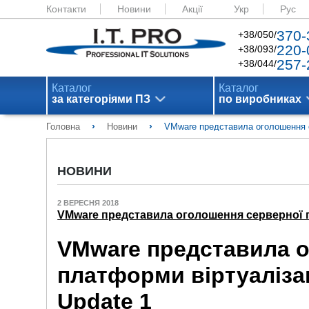
Контакти
Новини
Акції
Укр
Рус
370-
+38/050/
220-
+38/093/
257-
+38/044/
Каталог
Каталог
за категоріями ПЗ
по виробниках
›
›
Головна
Новини
VMware представила оголошення с
НОВИНИ
2 ВЕРЕСНЯ 2018
VMware представила оголошення серверної п
VMware представила о
платформи віртуалізац
Update 1