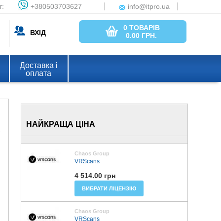
т:
+380503703627
info@itpro.ua
0 ТОВАРІВ
ВХІД
0.00
ГРН.
Доставка і
оплата
НАЙКРАЩА ЦІНА
Chaos Group
VRScans
4 514.00 грн
ВИБРАТИ ЛІЦЕНЗІЮ
Chaos Group
VRScans