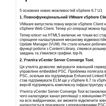
5 основних нових можливостей vSphere 6.7 U1
1. Повнофункціональний VMware vSphere Clie
VMware випустила повну версію vSphere Client н
vSphere Web Client. Тепер усі операції можна бу
Тепер клієнт на HTML5 включає не тільки всі стар
спрощене налаштування механізму відмовостійко
Update Manager (VUM). Не стало кількох робочих
функції роботи з Content Library, з'явився роз
завдань та з'явилися графіки. top-N.
2. Утиліта vCenter Server Converge Tool.
Ця утиліта дозволяє змігрувати зовнішній сервер 
управлінні embedded PSC. Проблема полягала в 
PSC, оскільки він підтримував Enhanced Linked
став підтримувати ELM ще у vSphere 6.7 та vSphe
версій підтримують комплексну інфраструктуру 
Утиліта vCenter Server Converge Tool встановлю
чого налагоджує канал реплікації з зовнішніми 
на всіх майданчиках, ви зможете відключити зов
налаштується працювати з впровадженими PSC