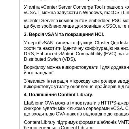
Утиліта vCenter Server Converge Tool працює з к
vCSA. Її можна запускати в Windows, macOS і Li
vCenter Server з компонентом embedded PSC м
це було зроблено лише для зовнішніх SSO, а теп
3. Версія vSAN та покращення HCI.
У версії vSAN з'явилася функція Cluster Quickstar
хости та накотити ідентичну конфігурацію на ни
DRS, Enhanced vMotion Compatibility (EVC), дата
Distributed Switch (VDS).
Воркфлоу можна використовувати і для додаванн
його валідації.
З'явилася інтеграція мікрокоду контролера ввод
використовує утиліту оновлення драйверів від 
4. Поліпшення Content Library.
Шаблони OVA можна імпортувати з HTTPS-джере
синхронізувати між кількома серверами vCSA. Co
що входять до OVA-пакетів відповідно до кращих
Content Library підтримує формат шаблонів VMTX 
безпосередньо з Content Library.