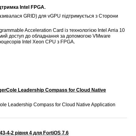
дтримка Intel FPGA.
азивалася GRID) для vGPU підтримується з Сторони
rammable Acceleration Card із технологією Intel Arria 10
мий доступ до обладнання за допомогою VMware
 процесорів Intel Xeon CPU з FPGA.
gerCole Leadership Compass for Cloud Native
ole Leadership Compass for Cloud Native Application
3-4-2 рівня 4 для FortiOS 7.6