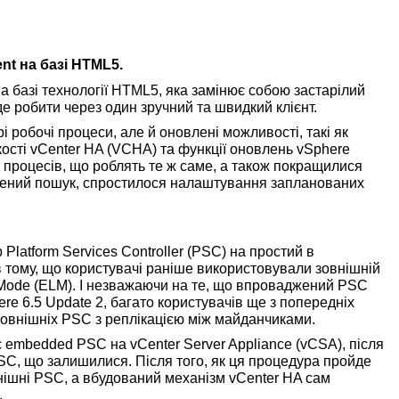
nt на базі HTML5.
а базі технології HTML5, яка замінює собою застарілий
де робити через один зручний та швидкий клієнт.
і робочі процеси, але й оновлені можливості, такі як
сті vCenter HA (VCHA) та функції оновлень vSphere
 процесів, що роблять те ж саме, а також покращилися
ширений пошук, спростилося налаштування запланованих
Platform Services Controller (PSC) на простий в
тому, що користувачі раніше використовували зовнішній
 Mode (ELM). І незважаючи на те, що впроваджений PSC
re 6.5 Update 2, багато користувачів ще з попередніх
зовнішніх PSC з реплікацією між майданчиками.
є embedded PSC на vCenter Server Appliance (vCSA), після
PSC, що залишилися. Після того, як ця процедура пройде
нішні PSC, а вбудований механізм vCenter HA сам
.