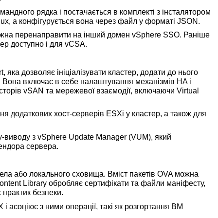
омандного рядка і постачається в комплекті з інсталятором
nux, а конфігурується вона через файл у форматі JSON.
ожна перенаправити на інший домен vSphere SSO. Раніше
ер доступно і для vCSA.
t, яка дозволяє ініціалізувати кластер, додати до нього
х. Вона включає в себе налаштування механізмів HA і
сторів vSAN та мережевої взаємодії, включаючи Virtual
я додаткових хост-серверів ESXi у кластер, а також для
у-виводу з vSphere Update Manager (VUM), який
вендора сервера.
ла або локального сховища. Вміст пакетів OVA можна
ntent Library обробляє сертифікати та файли маніфесту,
 практик безпеки.
і асоціює з ними операції, такі як розгортання ВМ