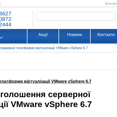
Контак
3627
0872
2444
Акції
Новини
Контакти
ерверної платформи віртуалізації VMware vSphere 6.7
латформи віртуалізації VMware vSphere 6.7
голошення серверної
ії VMware vSphere 6.7