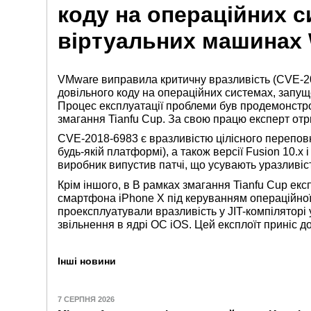
коду на операційних с
віртуальних машинах W
VMware виправила критичну вразливість (CVE-20
довільного коду на операційних системах, запущ
Процес експлуатації проблеми був продемонстро
змагання Tianfu Cup. За свою працю експерт отр
CVE-2018-6983 є вразливістю цілісного переповнен
будь-якій платформі), а також версії Fusion 10.x
виробник випустив патчі, що усувають уразливіс
Крім іншого, в В рамках змагання Tianfu Cup е
смартфона iPhone X під керуванням операційної 
проексплуатували вразливість у JIT-компіляторі 
звільнення в ядрі ОС iOS. Цей експлоїт приніс д
Інші новини
7 СЕРПНЯ 2026