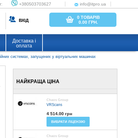
т:
+380503703627
info@itpro.ua
0 ТОВАРІВ
ВХІД
0.00
ГРН.
Доставка і
оплата
ійних системах, запущених у віртуальних машинах 
НАЙКРАЩА ЦІНА
Chaos Group
VRScans
4 514.00 грн
ВИБРАТИ ЛІЦЕНЗІЮ
Chaos Group