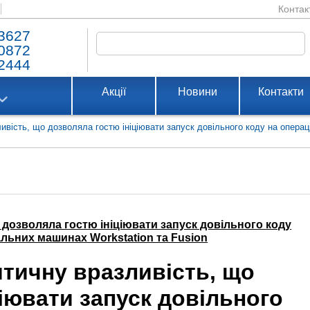
Контак
3627
0872
2444
Акції
Новини
Контакти
вість, що дозволяла гостю ініціювати запуск довільного коду на операц
дозволяла гостю ініціювати запуск довільного коду
альних машинах Workstation та Fusion
тичну вразливість, що
ціювати запуск довільного