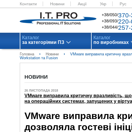
Контакти
Новини
Акції
Укр
Рус
370-
+38/050/
220-
+38/093/
257-
+38/044/
Каталог
Каталог
за категоріями ПЗ
по виробниках
›
›
Головна
Новини
VMware виправила критичну вразли
Workstation та Fusion
НОВИНИ
26 ЛИСТОПАДА 2018
VMware виправила критичну вразливість, що 
на операційних системах, запущених у вірту
VMware виправила кри
дозволяла гостеві іні