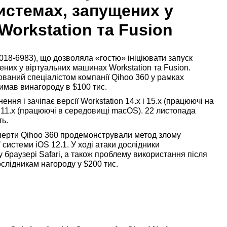
истемах, запущених у
orkstation та Fusion
18-6983), що дозволяла «гостю» ініціювати запуск
ених у віртуальних машинах Workstation та Fusion.
ваний спеціалістом компанії Qihoo 360 у рамках
имав винагороду в $100 тис.
ня і зачіпає версії Workstation 14.x і 15.x (працюючі на
 і 11.x (працюючі в середовищі macOS). 22 листопада
ть.
ксперти Qihoo 360 продемонстрували метод злому
системи iOS 12.1. У ході атаки дослідники
у браузері Safari, а також проблему використання після
ослідникам нагороду у $200 тис.