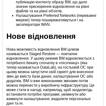
публікацію контенту образу ВМ, що дало
значне прискорення відновлення на рівні
файлів та на рівні об'єктів.
Налаштування Preferred Networks (переважні
мережі) тепер поширюватимуться і на
акселератори WAN.
Нове відновлення
Нова можливість відновлення ВМ цілком
називається Staged Restore — поетапне
відновлення. У цьому режимі ВМ відновлюється з
потрібного бекапу спочатку в «пісочниці» (яка
тепер називається DataLab), на гостьовій ОС при
цьому можна запустити свій скрипт для внесення
змін до вмісту бази даних, налаштування ОС або
додатків. ВМ із вже виконаними змінами потім
можна перенести у виробничу інфраструктуру. Це
може стати в нагоді, наприклад, щоб заздалегідь
встановити потрібні програми, увімкнути або
вимкнути налаштування, видалити персональні
дані та ін.