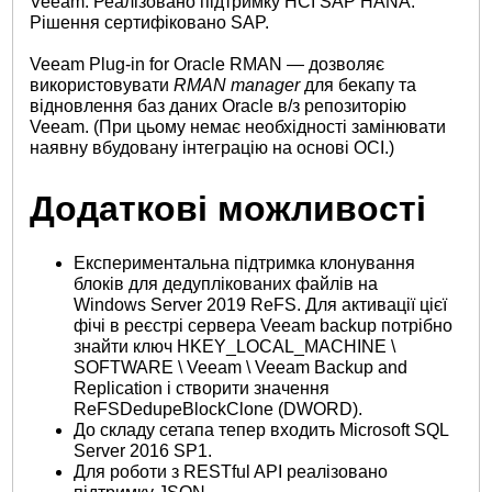
Veeam. Реалізовано підтримку HCI SAP HANA.
Рішення сертифіковано SAP.
Veeam Plug-in for Oracle RMAN — дозволяє
використовувати
RMAN manager
для бекапу та
відновлення баз даних Oracle в/з репозиторію
Veeam. (При цьому немає необхідності замінювати
наявну вбудовану інтеграцію на основі OCI.)
Додаткові можливості
Експериментальна підтримка клонування
блоків для дедуплікованих файлів на
Windows Server 2019 ReFS. Для активації цієї
фічі в реєстрі сервера Veeam backup потрібно
знайти ключ HKEY_LOCAL_MACHINE \
SOFTWARE \ Veeam \ Veeam Backup and
Replication і створити значення
ReFSDedupeBlockClone (DWORD).
До складу сетапа тепер входить Microsoft SQL
Server 2016 SP1.
Для роботи з RESTful API реалізовано