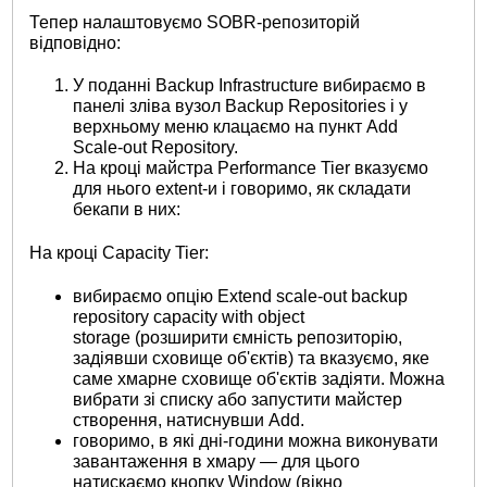
Тепер налаштовуємо SOBR-репозиторій
відповідно:
У поданні Backup Infrastructure вибираємо в
панелі зліва вузол Backup Repositories і у
верхньому меню клацаємо на пункт Add
Scale-out Repository.
На кроці майстра Performance Tier вказуємо
для нього extent-и і говоримо, як складати
бекапи в них:
На кроці Capacity Tier:
вибираємо опцію Extend scale-out backup
repository capacity with object
storage (розширити ємність репозиторію,
задіявши сховище об'єктів) та вказуємо, яке
саме хмарне сховище об'єктів задіяти. Можна
вибрати зі списку або запустити майстер
створення, натиснувши Add.
говоримо, в які дні-години можна виконувати
завантаження в хмару — для цього
натискаємо кнопку Window (вікно