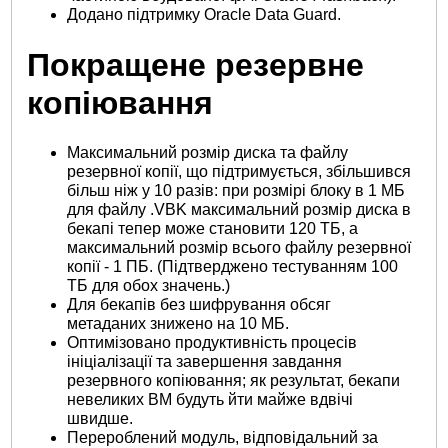
Додано підтримку Oracle Data Guard.
Покращене резервне
копіювання
Максимальний розмір диска та файлу
резервної копії, що підтримується, збільшився
більш ніж у 10 разів: при розмірі блоку в 1 МБ
для файлу .VBK максимальний розмір диска в
бекапі тепер може становити 120 ТБ, а
максимальний розмір всього файлу резервної
копії - 1 ПБ. (Підтверджено тестуванням 100
ТБ для обох значень.)
Для бекапів без шифрування обсяг
метаданих знижено на 10 МБ.
Оптимізовано продуктивність процесів
ініціалізації та завершення завдання
резервного копіювання; як результат, бекапи
невеликих ВМ будуть йти майже вдвічі
швидше.
Перероблений модуль, відповідальний за