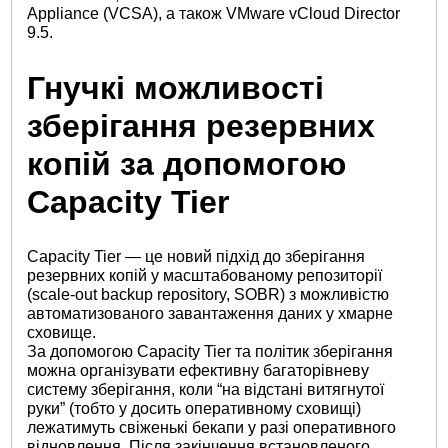
Appliance (VCSA), а також VMware vCloud Director
9.5.
Гнучкі можливості
зберігання резервних
копій за допомогою
Capacity Tier
Capacity Tier — це новий підхід до зберігання
резервних копій у масштабованому репозиторії
(scale-out backup repository, SOBR) з можливістю
автоматизованого завантаження даних у хмарне
сховище.
За допомогою Capacity Tier та політик зберігання
можна організувати ефективну багаторівневу
систему зберігання, коли “на відстані витягнутої
руки” (тобто у досить оперативному сховищі)
лежатимуть свіженькі бекапи у разі оперативного
відновлення. Після закінчення встановленого