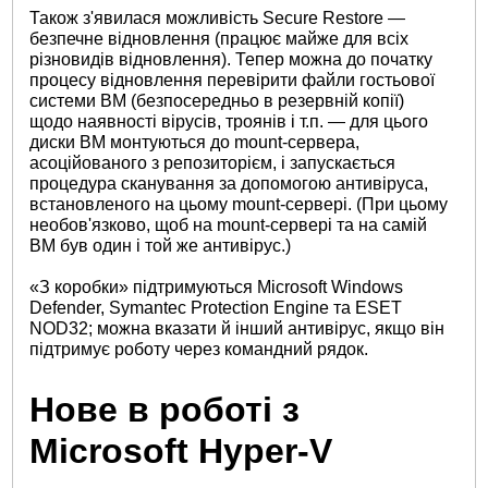
Також з'явилася можливість Secure Restore —
безпечне відновлення (працює майже для всіх
різновидів відновлення). Тепер можна до початку
процесу відновлення перевірити файли гостьової
системи ВМ (безпосередньо в резервній копії)
щодо наявності вірусів, троянів і т.п. — для цього
диски ВМ монтуються до mount-сервера,
асоційованого з репозиторієм, і запускається
процедура сканування за допомогою антивіруса,
встановленого на цьому mount-сервері. (При цьому
необов'язково, щоб на mount-сервері та на самій
ВМ був один і той же антивірус.)
«З коробки» підтримуються Microsoft Windows
Defender, Symantec Protection Engine та ESET
NOD32; можна вказати й інший антивірус, якщо він
підтримує роботу через командний рядок.
Нове в роботі з
Microsoft Hyper-V