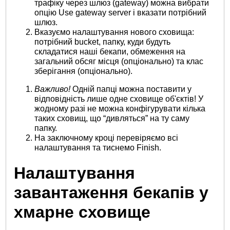
трафіку через шлюз (gateway) можна вибрати
опцію Use gateway server і вказати потрібний
шлюз.
Вказуємо налаштування нового сховища:
потрібний bucket, папку, куди будуть
складатися наші бекапи, обмеження на
загальний обсяг місця (опціонально) та клас
зберігання (опціонально).
Важливо!
Одній папці можна поставити у
відповідність лише одне сховище об'єктів! У
жодному разі не можна конфігурувати кілька
таких сховищ, що “дивляться” на ту саму
папку.
На заключному кроці перевіряємо всі
налаштування та тиснемо Finish.
Налаштування
завантаження бекапів у
хмарне сховище