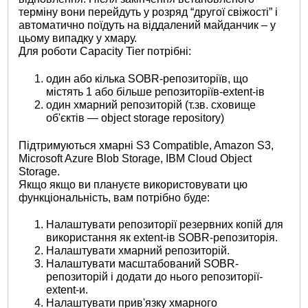
терміну вони перейдуть у розряд “другої свіжості” і
автоматично поїдуть на віддалений майданчик – у
цьому випадку у хмару.
Для роботи Capacity Tier потрібні:
один або кілька SOBR-репозиторіїв, що
містять 1 або більше репозиторіїв-extent-ів
один хмарний репозиторій (т.зв. сховище
об'єктів — object storage repository)
Підтримуються хмарні S3 Compatible, Amazon S3,
Microsoft Azure Blob Storage, IBM Cloud Object
Storage.
Якщо якщо ви плануєте використовувати цю
функціональність, вам потрібно буде:
Налаштувати репозиторії резервних копій для
використання як extent-ів SOBR-репозиторія.
Налаштувати хмарний репозиторій.
Налаштувати масштабований SOBR-
репозиторій і додати до нього репозиторії-
extent-и.
Налаштувати прив'язку хмарного