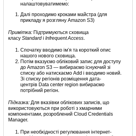
налаштовуватимемо:
Далі проходимо кроками майстра (для
прикладу я розгляну Amazon S3)
Примітка:
Підтримуються сховища
класу
Standard
і
Infrequent Access
.
Спочатку вводимо ім'я та короткий опис
нашого нового сховища.
Потім вказуємо обліковий запис для доступу
до Amazon S3 — вибираємо існуючий зі
списку або натискаємо Add і вводимо новий.
Зі списку регіонів розміщення дата-
центрів Data center region вибираємо
потрібний регіон.
Підказка:
Для вказівки облікових записів, що
використовуються при роботі з хмарними
компонентами, розроблений Cloud Credentials
Manager.
При необхідності регулювання інтернет-