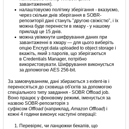
завантаження).
налаштовуємо політику зберігання - вказуємо,
через скільки днів зберігання в SOBR-
репозиторії дані стануть "другою свіжістю", і їх
можна буде перенести в хмару - у нашому
прикладі це 15 днів.
можна увімкнути шифрування даних при
завантаженні в хмару — для цього виберіть
опцію Encrypt data uploaded to object storage і
вкажіть, який з паролів, що зберігаються
в Credentials Manager, потрібно
використовувати. Шифрування виконується
за допомогою AES 256-bit.
За замовчуванням, дані збираються з extent-ів і
переносяться до сховища об'єктів за допомогою
спеціального типу завдання - SOBR Offload job.
Воно працює у фоновому режимі, іменується за
назвою SOBR-репозиторія з
суфіксом
Offload
(наприклад,
Amazon Offload
) і
кожні 4 години виконує наступні операції:
Перевіряє, чи ланцюжки бекапів, що