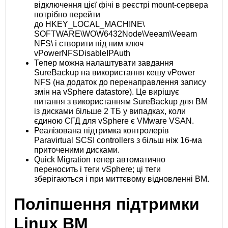
відключення цієї фічі в реєстрі mount-сервера
потрібно перейти
до HKEY_LOCAL_MACHINE\
SOFTWARE\WOW6432Node\Veeam\Veeam
NFS\ і створити під ним ключ
vPowerNFSDisableIPAuth
Тепер можна налаштувати завдання
SureBackup на використання кешу vPower
NFS (на додаток до перенаправлення запису
змін на vSphere datastore). Це вирішує
питання з використанням SureBackup для ВМ
із дисками більше 2 ТБ у випадках, коли
єдиною СГД для vSphere є VMware VSAN.
Реалізована підтримка контролерів
Paravirtual SCSI controllers з більш ніж 16-ма
приточеними дисками.
Quick Migration тепер автоматично
переносить і теги vSphere; ці теги
зберігаються і при миттєвому відновленні ВМ.
Поліпшення підтримки
Linux ВМ