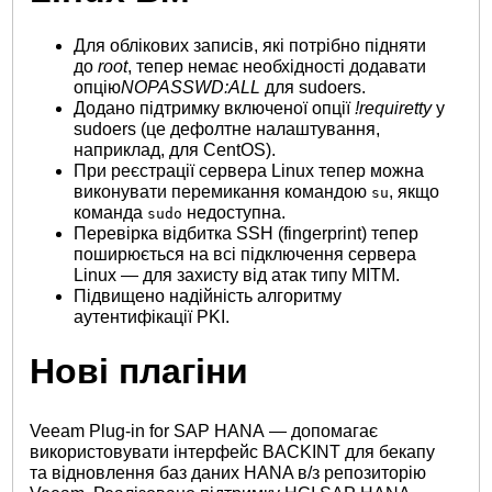
Для облікових записів, які потрібно підняти
до
root
, тепер немає необхідності додавати
опцію
NOPASSWD:ALL
для sudoers.
Додано підтримку включеної опції
!requiretty
у
sudoers (це дефолтне налаштування,
наприклад, для CentOS).
При реєстрації сервера Linux тепер можна
виконувати перемикання командою
, якщо
su
команда
недоступна.
sudo
Перевірка відбитка SSH (fingerprint) тепер
поширюється на всі підключення сервера
Linux — для захисту від атак типу MITM.
Підвищено надійність алгоритму
аутентифікації PKI.
Нові плагіни
Veeam Plug-in for SAP HANA — допомагає
використовувати інтерфейс BACKINT для бекапу
та відновлення баз даних HANA в/з репозиторію