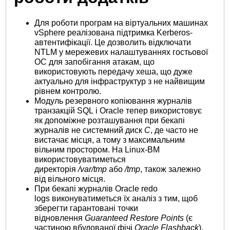
Для роботи програм на віртуальних машинах
vSphere реалізована підтримка Kerberos-
автентифікації. Це дозволить відключати
NTLM у мережевих налаштуваннях гостьової
ОС для запобігання атакам, що
використовують передачу хеша, що дуже
актуально для інфраструктур з не найвищим
рівнем контролю.
Модуль резервного копіювання журналів
транзакцій SQL і Oracle тепер використовує
як допоміжне розташування при бекапі
журналів не системний диск
С
, де часто не
вистачає місця, а тому з максимальним
вільним простором. На Linux-ВМ
використовуватиметься
директорія
/var/tmp
або
/tmp
, також залежно
від вільного місця.
При бекапі журналів Oracle redo
logs виконуватиметься їх аналіз з тим, щоб
зберегти гарантовані точки
відновлення
Guaranteed Restore Points
(є
частиною вбудованої фічі
Oracle Flashback
).