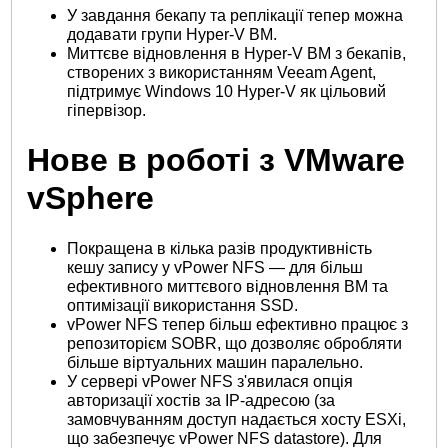
У завдання бекапу та реплікації тепер можна
додавати групи Hyper-V ВМ.
Миттєве відновлення в Hyper-V ВМ з бекапів,
створених з використанням Veeam Agent,
підтримує Windows 10 Hyper-V як цільовий
гіпервізор.
Нове в роботі з VMware
vSphere
Покращена в кілька разів продуктивність
кешу запису у vPower NFS — для більш
ефективного миттєвого відновлення ВМ та
оптимізації використання SSD.
vPower NFS тепер більш ефективно працює з
репозиторієм SOBR, що дозволяє обробляти
більше віртуальних машин паралельно.
У сервері vPower NFS з'явилася опція
авторизації хостів за IP-адресою (за
замовчуванням доступ надається хосту ESXi,
що забезпечує vPower NFS datastore). Для