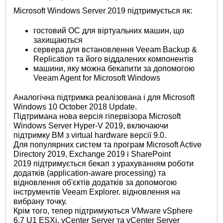
Microsoft Windows Server 2019 підтримується як:
гостовий ОС для віртуальних машин, що
захищаються
сервера для встановлення Veeam Backup &
Replication та його віддалених компонентів
машини, яку можна бекапити за допомогою
Veeam Agent for Microsoft Windows
Аналогічна підтримка реалізована і для Microsoft
Windows 10 October 2018 Update.
Підтримана нова версія гіпервізора Microsoft
Windows Server Hyper-V 2019, включаючи
підтримку ВМ з virtual hardware версії 9.0.
Для популярних систем та програм Microsoft Active
Directory 2019, Exchange 2019 і SharePoint
2019 підтримується бекап з урахуванням роботи
додатків (application-aware processing) та
відновлення об'єктів додатків за допомогою
інструментів Veeam Explorer. відновлення на
вибрану точку.
Крім того, тепер підтримуються VMware vSphere
6.7 U1 ESXi, vCenter Server та vCenter Server