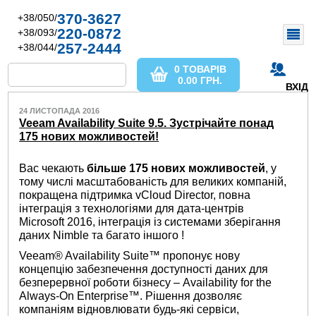
370-3627
+38/050/
220-0872
+38/093/
257-2444
+38/044/
0 ТОВАРІВ
0.00
ГРН.
ВХІД
24 ЛИСТОПАДА 2016
Veeam Availability Suite 9.5. Зустрічайте понад
175 нових можливостей!
Вас чекають
більше 175 нових можливостей
, у
тому числі масштабованість для великих компаній,
покращена підтримка vCloud Director, повна
інтеграція з технологіями для дата-центрів
Microsoft 2016, інтеграція із системами зберігання
даних Nimble та багато іншого !
Veeam® Availability Suite™ пропонує нову
концепцію забезпечення доступності даних для
безперервної роботи бізнесу – Availability for the
Always-On Enterprise™. Рішення дозволяє
компаніям відновлювати будь-які сервіси,