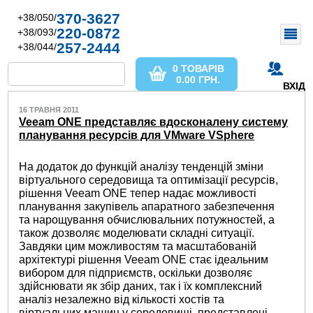
370-3627
+38/050/
220-0872
+38/093/
257-2444
+38/044/
0 ТОВАРІВ
0.00
ГРН.
ВХІД
16 ТРАВНЯ 2011
Veeam ONE представляє вдосконалену систему
планування ресурсів для VMware VSphere
На додаток до функцій аналізу тенденцій зміни
віртуального середовища та оптимізації ресурсів,
рішення Veeam ONE тепер надає можливості
планування закупівель апаратного забезпечення
та нарощування обчислювальних потужностей, а
також дозволяє моделювати складні ситуації.
Завдяки цим можливостям та масштабованій
архітектурі рішення Veeam ONE стає ідеальним
вибором для підприємств, оскільки дозволяє
здійснювати як збір даних, так і їх комплексний
аналіз незалежно від кількості хостів та
віртуальних машин у середовищі. представлені