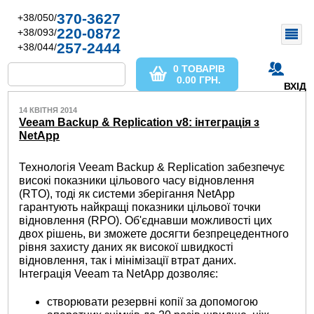
370-3627
+38/050/
220-0872
+38/093/
257-2444
+38/044/
0 ТОВАРІВ
0.00
ГРН.
ВХІД
14 КВІТНЯ 2014
Veeam Backup & Replication v8: інтеграція з
NetApp
Технологія Veeam Backup & Replication забезпечує
високі показники цільового часу відновлення
(RTO), тоді як системи зберігання NetApp
гарантують найкращі показники цільової точки
відновлення (RPO). Об'єднавши можливості цих
двох рішень, ви зможете досягти безпрецедентного
рівня захисту даних як високої швидкості
відновлення, так і мінімізації втрат даних.
Інтеграція Veeam та NetApp дозволяє:
створювати резервні копії за допомогою