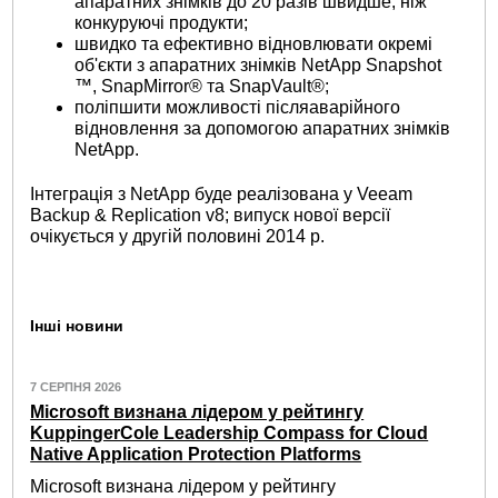
апаратних знімків до 20 разів швидше, ніж
конкуруючі продукти;
швидко та ефективно відновлювати окремі
об'єкти з апаратних знімків NetApp Snapshot
™, SnapMirror® та SnapVault®;
поліпшити можливості післяаварійного
відновлення за допомогою апаратних знімків
NetApp.
Інтеграція з NetApp буде реалізована у Veeam
Backup & Replication v8; випуск нової версії
очікується у другій половині 2014 р.
Інші новини
7 СЕРПНЯ 2026
Microsoft визнана лідером у рейтингу
KuppingerCole Leadership Compass for Cloud
Native Application Protection Platforms
Microsoft визнана лідером у рейтингу