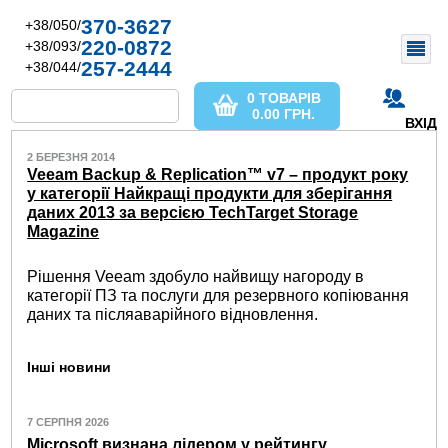
370-3627
+38/050/
220-0872
+38/093/
257-2444
+38/044/
0 ТОВАРІВ
0.00
ГРН.
ВХІД
2 БЕРЕЗНЯ 2014
Veeam Backup & Replication™ v7 – продукт року
у категорії Найкращі продукти для зберігання
даних 2013 за версією TechTarget Storage
Magazine
Рішення Veeam здобуло найвищу нагороду в
категорії ПЗ та послуги для резервного копіювання
даних та післяаварійного відновлення.
Інші новини
7 СЕРПНЯ 2026
Microsoft визнана лідером у рейтингу