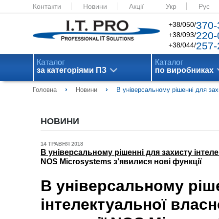
Контакти
Новини
Акції
Укр
Рус
370-
+38/050/
220-
+38/093/
257-
+38/044/
Каталог
Каталог
за категоріями ПЗ
по виробниках
›
›
Головна
Новини
В універсальному рішенні для захи
НОВИНИ
14 ТРАВНЯ 2018
В універсальному рішенні для захисту інтелек
NOS Microsystems з'явилися нові функції
В універсальному ріше
інтелектуальної власно