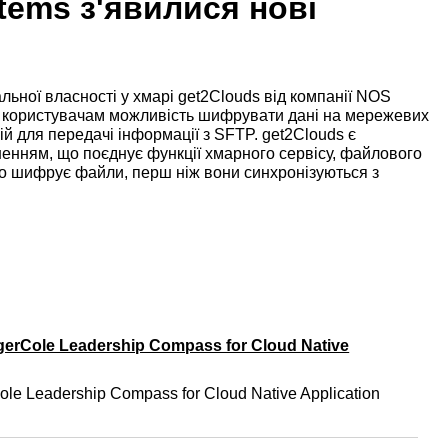
tems з'явилися нові
льної власності у хмарі get2Clouds від компанії NOS
ть користувачам можливість шифрувати дані на мережевих
й для передачі інформації з SFTP. get2Clouds є
нням, що поєднує функції хмарного сервісу, файлового
 шифрує файли, перш ніж вони синхронізуються з
gerCole Leadership Compass for Cloud Native
ole Leadership Compass for Cloud Native Application