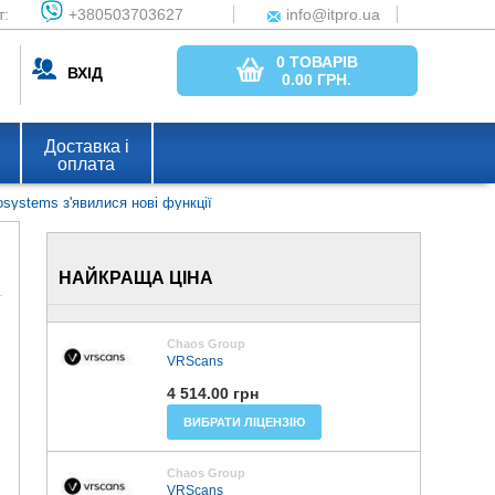
т:
+380503703627
info@itpro.ua
0 ТОВАРІВ
ВХІД
0.00
ГРН.
Доставка і
оплата
osystems з'явилися нові функції
НАЙКРАЩА ЦІНА
Chaos Group
VRScans
4 514.00 грн
ВИБРАТИ ЛІЦЕНЗІЮ
Chaos Group
VRScans