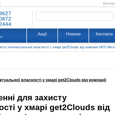
Контак
3627
0872
2444
Акції
Новини
Контакти
сту інтелектуальної власності у хмарі get2Clouds від компанії NOS Micr
туальної власності у хмарі get2Clouds від компанії
нні для захисту
сті у хмарі get2Clouds від