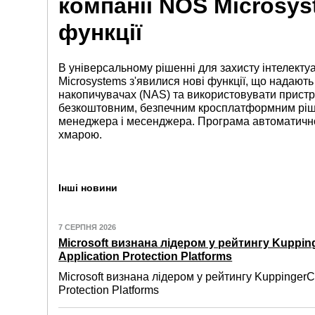
компанії NOS Microsys
функції
В універсальному рішенні для захисту інтелектуа
Microsystems з'явилися нові функції, що надаю
накопичувачах (NAS) та використовувати пристрі
безкоштовним, безпечним кросплатформним ріше
менеджера і месенджера. Програма автоматично
хмарою.
Інші новини
7 СЕРПНЯ 2026
Microsoft визнана лідером у рейтингу Kuppin
Application Protection Platforms
Microsoft визнана лідером у рейтингу KuppingerC
Protection Platforms