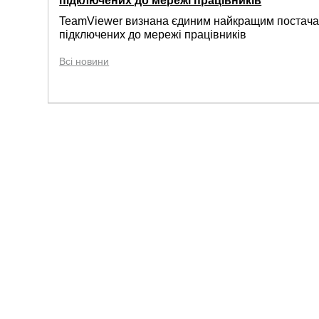
підключених до мережі працівників
TeamViewer визнана єдиним найкращим постачал
підключених до мережі працівників
Всі новини