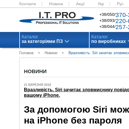
Контакти
Новини
Акції
Укр
Рус
370-
+38/050/
220-
+38/093/
257-
+38/044/
Каталог
Каталог
за категоріями ПЗ
по виробниках
›
›
Головна
Новини
Вразливість. Siri зачитає зловми
НОВИНИ
21 БЕРЕЗНЯ 2018
Вразливість. Siri зачитає зловмиснику повід
вашому iPhone.
За допомогою Siri мо
на iPhone без пароля