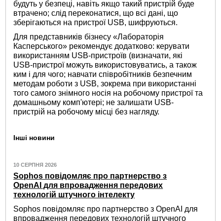
будуть у безпеці, навіть якщо такий пристрій буде
втрачено; слід переконатися, що всі дані, що
зберігаються на пристрої USB, шифруються.
Для представників бізнесу «Лабораторія
Касперського» рекомендує додатково: керувати
використанням USB-пристроїв (визначати, які
USB-пристрої можуть використовуватись, а також
ким і для чого; навчати співробітників безпечним
методам роботи з USB, зокрема при використанні
того самого знімного носія на робочому пристрої та
домашньому комп'ютері; не залишати USB-
пристрій на робочому місці без нагляду.
Інші новини
10 СЕРПНЯ 2026
Sophos повідомляє про партнерство з
OpenAI для впровадження передових
технологій штучного інтелекту
Sophos повідомляє про партнерство з OpenAI для
впровадження передових технологій штучного