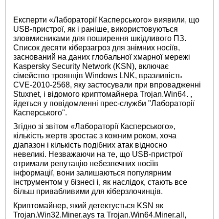
Експерти «Лабораторії Касперського» виявили, що
USB-пристрої, як і раніше, використовуються
зловмисниками для поширення шкідливого ПЗ.
Список десяти кіберзагроз для знімних носіїв,
заснований на даних глобальної хмарної мережі
Kaspersky Security Network (KSN), включає
сімейство троянців Windows LNK, вразливість
CVE-2010-2568, яку застосували при впровадженні
Stuxnet, і відомого криптомайнера Trojan.Win64. ,
йдеться у повідомленні прес-служби "Лабораторії
Касперського".
Згідно зі звітом «Лабораторії Касперського»,
кількість жертв зростає з кожним роком, хоча
діапазон і кількість подібних атак відносно
невеликі. Незважаючи на те, що USB-пристрої
отримали репутацію небезпечних носіїв
інформації, вони залишаються популярним
інструментом у бізнесі і, як наслідок, стають все
більш привабливими для кіберзлочинців.
Криптомайнер, який детектується KSN як
Trojan.Win32.Miner.ays та Trojan.Win64.Miner.all,