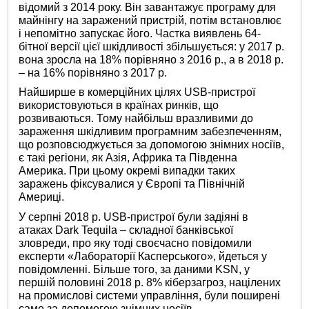
відомий з 2014 року. Він завантажує програму для
майнінгу на заражений пристрій, потім встановлює
і непомітно запускає його. Частка виявлень 64-
бітної версії цієї шкідливості збільшується: у 2017 р.
вона зросла на 18% порівняно з 2016 р., а в 2018 р.
– на 16% порівняно з 2017 р.
Найширше в комерційних цілях USB-пристрої
використовуються в країнах ринків, що
розвиваються. Тому найбільш вразливими до
зараження шкідливим програмним забезпеченням,
що розповсюджується за допомогою знімних носіїв,
є такі регіони, як Азія, Африка та Південна
Америка. При цьому окремі випадки таких
заражень фіксувалися у Європі та Північній
Америці.
У серпні 2018 р. USB-пристрої були задіяні в
атаках Dark Tequila – складної банківської
зловреди, про яку тоді своєчасно повідомили
експерти «Лабораторії Касперського», йдеться у
повідомленні. Більше того, за даними KSN, у
першій половині 2018 р. 8% кіберзагроз, націлених
на промислові системи управління, були поширені
саме за допомогою знімних носіїв.