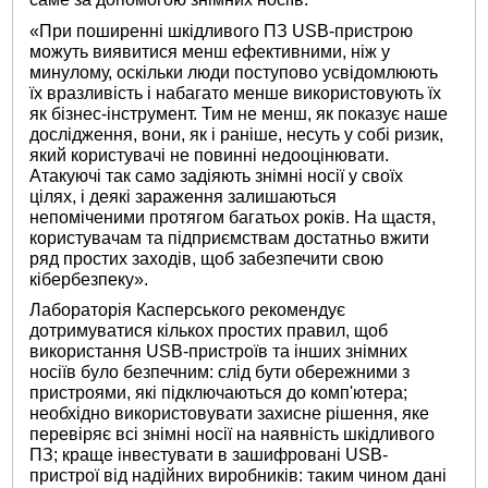
«При поширенні шкідливого ПЗ USB-пристрою
можуть виявитися менш ефективними, ніж у
минулому, оскільки люди поступово усвідомлюють
їх вразливість і набагато менше використовують їх
як бізнес-інструмент. Тим не менш, як показує наше
дослідження, вони, як і раніше, несуть у собі ризик,
який користувачі не повинні недооцінювати.
Атакуючі так само задіяють знімні носії у своїх
цілях, і деякі зараження залишаються
непоміченими протягом багатьох років. На щастя,
користувачам та підприємствам достатньо вжити
ряд простих заходів, щоб забезпечити свою
кібербезпеку».
Лабораторія Касперського рекомендує
дотримуватися кількох простих правил, щоб
використання USB-пристроїв та інших знімних
носіїв було безпечним: слід бути обережними з
пристроями, які підключаються до комп'ютера;
необхідно використовувати захисне рішення, яке
перевіряє всі знімні носії на наявність шкідливого
ПЗ; краще інвестувати в зашифровані USB-
пристрої від надійних виробників: таким чином дані