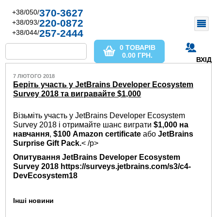
370-3627
+38/050/
220-0872
+38/093/
257-2444
+38/044/
0 ТОВАРІВ
0.00
ГРН.
ВХІД
7 ЛЮТОГО 2018
Беріть участь у JetBrains Developer Ecosystem
Survey 2018 та вигравайте $1,000
Візьміть участь у JetBrains Developer Ecosystem
Survey 2018 і отримайте шанс виграти
$1,000 на
навчання
,
$100 Amazon certificate
або
JetBrains
Surprise Gift Pack.
< /p>
Опитування JetBrains Developer Ecosystem
Survey 2018 https://surveys.jetbrains.com/s3/c4-
DevEcosystem18
Інші новини