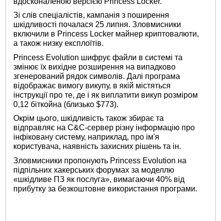
вдосконаленою версією Princess Locker.
Зі слів спеціалістів, кампанія з поширення
шкідливості почалася 25 липня. Зловмисники
включили в Princess Locker майнер криптовалюти,
а також низку експлоїтів.
Princess Evolution шифрує файли в системі та
змінює їх вихідне розширення на випадково
згенерований рядок символів. Далі програма
відображає вимогу викупу, в якій містяться
інструкції про те, де і як виплатити викуп розміром
0,12 біткойна (близько $773).
Окрім цього, шкідливість також збирає та
відправляє на C&C-сервер різну інформацію про
інфіковану систему, наприклад, про ім'я
користувача, наявність захисних рішень та ін.
Зловмисники пропонують Princess Evolution на
підпільних хакерських форумах за моделлю
«шкідливе ПЗ як послуга», вимагаючи 40% від
прибутку за безкоштовне використання програми.