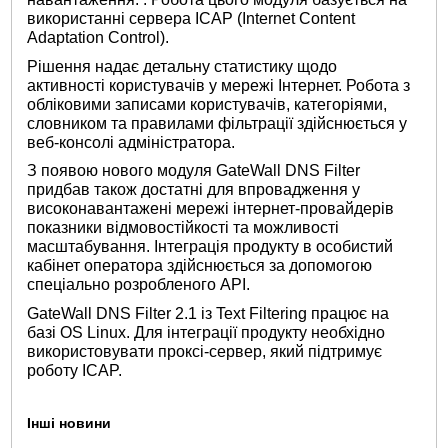
використанні сервера ICAP (Internet Content
Adaptation Control).
Рішення надає детальну статистику щодо
активності користувачів у мережі Інтернет. Робота з
обліковими записами користувачів, категоріями,
словником та правилами фільтрації здійснюється у
веб-консолі адміністратора.
З появою нового модуля GateWall DNS Filter
придбав також достатні для впровадження у
високонавантажені мережі інтернет-провайдерів
показники відмовостійкості та можливості
масштабування. Інтеграція продукту в особистий
кабінет оператора здійснюється за допомогою
спеціально розробленого API.
GateWall DNS Filter 2.1 із Text Filtering працює на
базі OS Linux. Для інтеграції продукту необхідно
використовувати проксі-сервер, який підтримує
роботу ICAP.
Інші новини