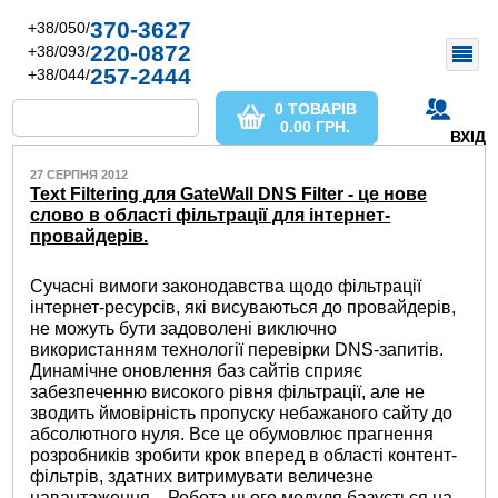
370-3627
+38/050/
220-0872
+38/093/
257-2444
+38/044/
0 ТОВАРІВ
0.00
ГРН.
ВХІД
27 СЕРПНЯ 2012
Text Filtering для GateWall DNS Filter - це нове
слово в області фільтрації для інтернет-
провайдерів.
Сучасні вимоги законодавства щодо фільтрації
інтернет-ресурсів, які висуваються до провайдерів,
не можуть бути задоволені виключно
використанням технології перевірки DNS-запитів.
Динамічне оновлення баз сайтів сприяє
забезпеченню високого рівня фільтрації, але не
зводить ймовірність пропуску небажаного сайту до
абсолютного нуля. Все це обумовлює прагнення
розробників зробити крок вперед в області контент-
фільтрів, здатних витримувати величезне
навантаження. . Робота цього модуля базується на