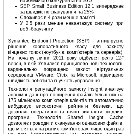
найближчого конкурента на 20%
SEP Small Business Edition 12.1 випереджає
за швидкістю сканування на 25%
Споживає в 4 рази менше пам'яті
У 2.5 рази менше навантажує систему при
веб -браузингу
Symantec Endpoint Protection (SEP) – антивірусне
рішення корпоративного класу для захисту
кінцевих точок (ноутбуків, комп'ютерів та серверів).
На початку липня 2011 року відбувся реліз 12-ї
версії, в якій з'явилися принципово нові технології,
кардинально покращено захист віртуальних
середовищ VMware, Citrix та Microsoft, підвищено
швидкість роботи та гнучкість управління.
Технологія репутаційного захисту Insight аналізує
анонімні дані про поширення файлів більш ніж на
175 мільйонах комп'ютерів клієнтів та автоматично
вибудовує високоточні рейтинги безпеки, що
дозволяє оперативно та точно виявляти шкідливі
програми. Технологія Shared Insight Cache
дозволяє проводити сканування однакових файлів,
що містяться на різних комп'ютерах, лише один раз