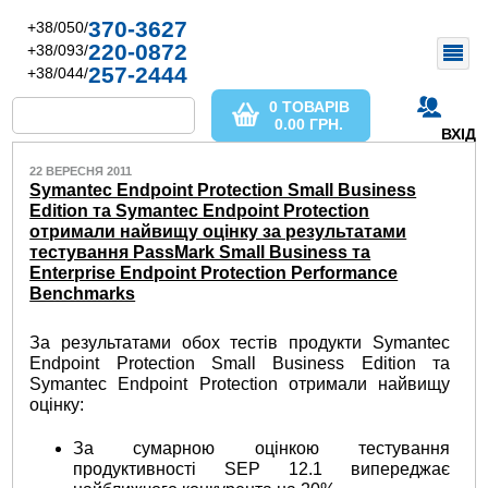
370-3627
+38/050/
220-0872
+38/093/
257-2444
+38/044/
0 ТОВАРІВ
0.00
ГРН.
ВХІД
22 ВЕРЕСНЯ 2011
Symantec Endpoint Protection Small Business
Edition та Symantec Endpoint Protection
отримали найвищу оцінку за результатами
тестування PassMark Small Business та
Enterprise Endpoint Protection Performance
Benchmarks
За результатами обох тестів продукти Symantec
Endpoint Protection Small Business Edition та
Symantec Endpoint Protection отримали найвищу
оцінку:
За сумарною оцінкою тестування
продуктивності SEP 12.1 випереджає