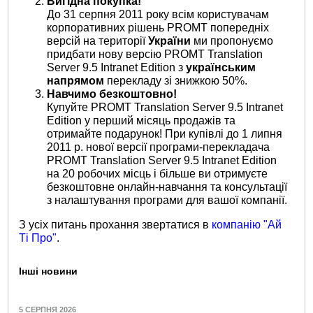
Вигідна покупка!
До 31 серпня 2011 року всім користувачам
корпоративних рішень PROMT попередніх
версій на території
України
ми пропонуємо
придбати нову версію PROMT Translation
Server 9.5 Intranet Edition з
українським
напрямом
перекладу зі знижкою 50%.
Навчимо безкоштовно!
Купуйте PROMT Translation Server 9.5 Intranet
Edition у перший місяць продажів та
отримайте подарунок! При купівлі до 1 липня
2011 р. нової версії програми-перекладача
PROMT Translation Server 9.5 Intranet Edition
на 20 робочих місць і більше ви отримуєте
безкоштовне онлайн-навчання та консультації
з налаштування програми для вашої компанії.
З усіх питань прохання звертатися в
компанію "Ай
Ті Про"
.
Інші новини
5 СЕРПНЯ 2026