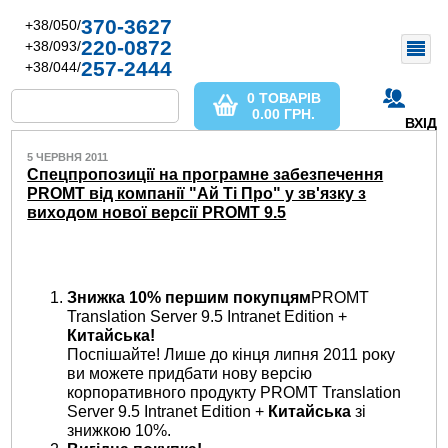
370-3627
+38/050/
220-0872
+38/093/
257-2444
+38/044/
0 ТОВАРІВ
0.00
ГРН.
ВХІД
5 ЧЕРВНЯ 2011
Спецпропозиції на програмне забезпечення
PROMT від компанії "Ай Ті Про" у зв'язку з
виходом нової версії PROMT 9.5
Знижка 10% першим покупцям
PROMT
Translation Server 9.5 Intranet Edition +
Китайська
!
Поспішайте! Лише до кінця липня 2011 року
ви можете придбати нову версію
корпоративного продукту PROMT Translation
Server 9.5 Intranet Edition +
Китайська
зі
знижкою 10%.