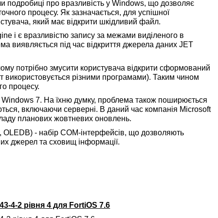
рили подробиці про вразливість у Windows, що дозволяє
точного процесу. Як зазначається, для успішної
истувача, який має відкрити шкідливий файл.
ine і є вразливістю запису за межами виділеного в
лема виявляється під час відкриття джерела даних JET
чому потрібно змусити користувача відкрити сформований
ат використовується різними програмами). Таким чином
го процесу.
у Windows 7. На їхню думку, проблема також поширюється
ються, включаючи серверні. В даний час компанія Microsoft
складу планових жовтневих оновлень.
e, OLEDB) - набір COM-інтерфейсів, що дозволяють
их джерел та сховищ інформації.
3-4-2 рівня 4 для FortiOS 7.6