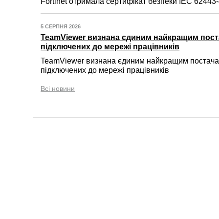
Fortinet отримала сертифікат безпеки IEC 62443-4
5 СЕРПНЯ 2026
TeamViewer визнана єдиним найкращим пост
підключених до мережі працівників
TeamViewer визнана єдиним найкращим постачал
підключених до мережі працівників
Всі новини