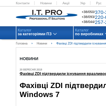
Контакти
Новини
Акції
Укр
Рус
370-
+38/050/
220-
+38/093/
257-
+38/044/
Каталог
Каталог
за категоріями ПЗ
по виробниках
›
›
Головна
Новини
Фахівці ZDI підтвердили існуванн
НОВИНИ
20 ВЕРЕСНЯ 2018
Фахівці ZDI підтвердили існування вразливос
Фахівці ZDI підтверди
Windows 7