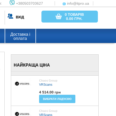
т:
+380503703627
info@itpro.ua
0 ТОВАРІВ
ВХІД
0.00
ГРН.
Доставка і
оплата
НАЙКРАЩА ЦІНА
Chaos Group
VRScans
4 514.00 грн
ВИБРАТИ ЛІЦЕНЗІЮ
Chaos Group
VRScans