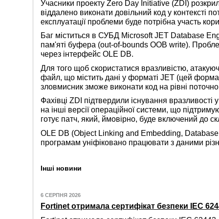
Учасники проекту Zero Day Initiative (ZDI) розк
віддалено виконати довільний код у контексті по
експлуатації проблеми буде потрібна участь кор
Баг міститься в СУБД Microsoft JET Database Eng
пам'яті буфера (out-of-bounds OOB write). Проб
через інтерфейс OLE DB.
Для того щоб скористатися вразливістю, атакую
файл, що містить дані у форматі JET (цей форм
зловмисник зможе виконати код на рівні поточно
Фахівці ZDI підтвердили існування вразливості 
на інші версії операційної системи, що підтриму
готує патч, який, ймовірно, буде включений до 
OLE DB (Object Linking and Embedding, Databas
програмам уніфіковано працювати з даними різн
Інші новини
6 СЕРПНЯ 2026
Fortinet отримала сертифікат безпеки IEC 6244