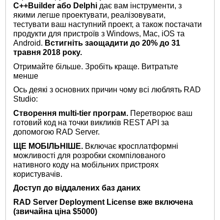
C++Builder або Delphi
дає вам інструменти, з
якими легше проектувати, реалізовувати,
тестувати ваш наступний проект, а також постачати
продукти для пристроїв з Windows, Mac, iOS та
Android.
Встигніть заощадити до 20% до 31
травня 2018 року.
Отримайте більше. Зробіть краще. Витратьте
менше
Ось деякі з основних причин чому всі люблять RAD
Studio:
Створення multi-tier програм.
Перетворює ваш
готовий код на точки викликів REST API за
допомогою RAD Server.
ЩЕ МОБІЛЬНІШЕ.
Включає кросплатформні
можливості для розробки скомпілованого
нативного коду на мобільних пристроях
користувачів.
Доступ до віддалених баз даних
RAD Server Deployment License вже включена
(звичайна ціна $5000)