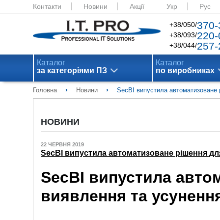
Контакти
Новини
Акції
Укр
Рус
370-
+38/050/
220-
+38/093/
257-
+38/044/
Каталог
Каталог
за категоріями ПЗ
по виробниках
›
›
Головна
Новини
SecBI випустила автоматизоване 
НОВИНИ
22 ЧЕРВНЯ 2019
SecBI випустила автоматизоване рішення для
SecBI випустила авто
виявлення та усунення