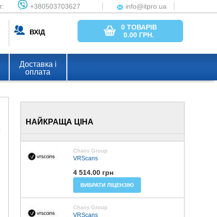
т:
+380503703627
info@itpro.ua
0 ТОВАРІВ
ВХІД
0.00
ГРН.
Доставка і
оплата
НАЙКРАЩА ЦІНА
Chaos Group
VRScans
4 514.00 грн
ВИБРАТИ ЛІЦЕНЗІЮ
Chaos Group
VRScans