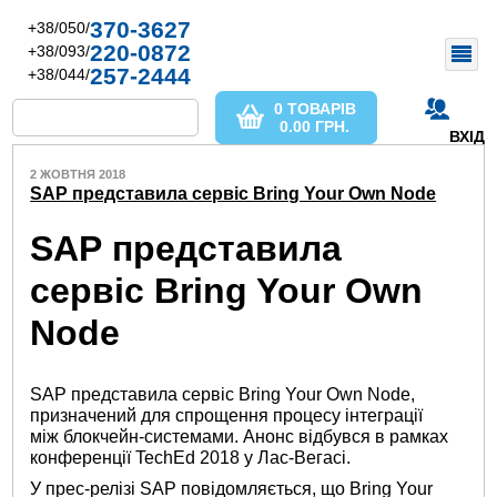
370-3627
+38/050/
220-0872
+38/093/
257-2444
+38/044/
0 ТОВАРІВ
0.00
ГРН.
ВХІД
2 ЖОВТНЯ 2018
SAP представила сервіс Bring Your Own Node
SAP представила
сервіс Bring Your Own
Node
SAP представила сервіс Bring Your Own Node,
призначений для спрощення процесу інтеграції
між блокчейн-системами. Анонс відбувся в рамках
конференції TechEd 2018 у Лас-Вегасі.
У прес-релізі SAP повідомляється, що Bring Your