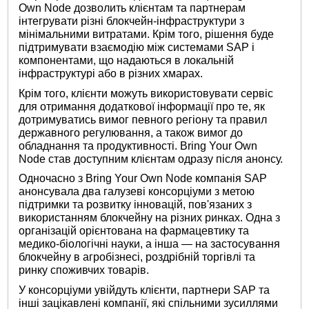
Own Node дозволить клієнтам та партнерам
інтегрувати різні блокчейн-інфраструктури з
мінімальними витратами. Крім того, рішення буде
підтримувати взаємодію між системами SAP і
компонентами, що надаються в локальній
інфраструктурі або в різних хмарах.
Крім того, клієнти можуть використовувати сервіс
для отримання додаткової інформації про те, як
дотримуватись вимог певного регіону та правил
державного регулювання, а також вимог до
обладнання та продуктивності. Bring Your Own
Node став доступним клієнтам одразу після анонсу.
Одночасно з Bring Your Own Node компанія SAP
анонсувала два галузеві консорціуми з метою
підтримки та розвитку інновацій, пов'язаних з
використанням блокчейну на різних ринках. Одна з
організацій орієнтована на фармацевтику та
медико-біологічні науки, а інша — на застосування
блокчейну в агробізнесі, роздрібній торгівлі та
ринку споживчих товарів.
У консорціуми увійдуть клієнти, партнери SAP та
інші зацікавлені компанії, які спільними зусиллями