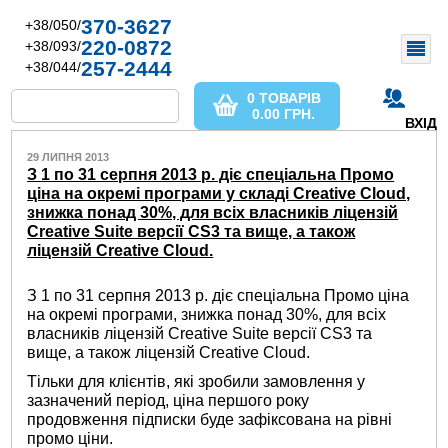
370-3627
+38/050/
220-0872
+38/093/
257-2444
+38/044/
0 ТОВАРІВ
0.00
ГРН.
ВХІД
29 ЛИПНЯ 2013
З 1 по 31 серпня 2013 р. діє спеціальна Промо
ціна на окремі програми у складі Creative Cloud,
знижка понад 30%, для всіх власників ліцензій
Creative Suite версії CS3 та вище, а також
ліцензій Creative Cloud.
З 1 по 31 серпня 2013 р. діє спеціальна Промо ціна
на окремі програми, знижка понад 30%, для всіх
власників ліцензій Creative Suite версії CS3 та
вище, а також ліцензій Creative Cloud.
Тільки для клієнтів, які зробили замовлення у
зазначений період, ціна першого року
продовження підписки буде зафіксована на рівні
промо ціни.