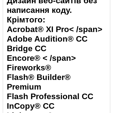
Дизайн веб-сайтів без
написання коду.
Крім
того
:
Acrobat® XI Pro< /span>
Adobe Audition® CC
Bridge CC
Encore® < /span>
Fireworks®
Flash® Builder®
Premium
Flash Professional CC
InCopy® CC