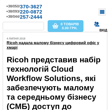
370-3627
+38/050/
220-0872
+38/093/
257-2444
+38/044/
0 ТОВАРІВ
0.00
ГРН.
ВХІД
4 ЛИПНЯ 2018
Ricoh надала малому бізнесу цифровий офіс у
хмарі
Ricoh представив набір
технологій Cloud
Workflow Solutions, які
забезпечують малому
та середньому бізнесу
(СМБ) доступ до