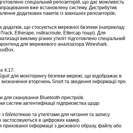
ідготовлено спеціальний репозиторій, що дає можливість
напрацювання вже встановлену систему. Дистрибутив
влення додаткових пакетів із зовнішніх репозиторіїв,
а додатків, що стосуються мережної безпеки (наприклад:
rack, Etherape, nsttracroute, Ettercap тощо). Для
атизації виклику різних утиліт підготовлено спеціальний
фронтенд для мережевого аналізатора Wireshark.
luxBox.
x 4.17.
Sguil для моніторингу безпеки мережі, що відображає в
ю визначення вторгнень Snort та зведення інформації про
и для сканування Bluetooth-пристроїв.
рки систем автентифікації підприємства щодо
 з бібліотекою та утилітами для читання та запису
о застосовуються в цифрових камер.
я прихованої інформації з дискового образу, файлу або