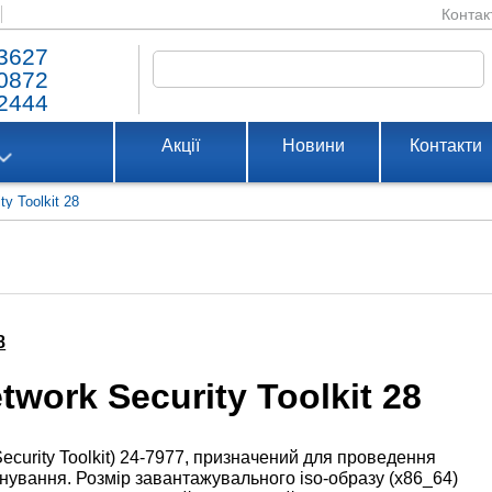
Контак
3627
0872
2444
Акції
Новини
Контакти
y Toolkit 28
8
work Security Toolkit 28
ecurity Toolkit) 24-7977, призначений для проведення
онування. Розмір завантажувального iso-образу (x86_64)