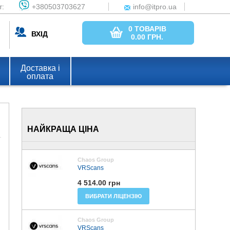
т:
+380503703627
info@itpro.ua
0 ТОВАРІВ
ВХІД
0.00
ГРН.
Доставка і
оплата
НАЙКРАЩА ЦІНА
Chaos Group
VRScans
4 514.00 грн
ВИБРАТИ ЛІЦЕНЗІЮ
Chaos Group
VRScans