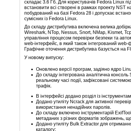
складає 3.6 Гб. Для користувачів Fedora Linux п
встановити всі створені в рамках проекту NST 
побудований на базі Fedora 28 і допускає встано
сумісних із Fedora Linux.
До складу дистрибутива включена велика добірк
Wireshark, NTop, Nessus, Snort, NMap, Kismet, TcpT
управління процесом перевірки безпеки та автом
web-інтерфейс, в який також інтегрований web-
Графічне оточення дистрибутива базується на F
У новому випуску:
Оновлено версії програм, задіяно ядро ​​Linu
До складу інтегрована аналітична консоль 
реальному часі події, зафіксовані системо
трафік.
В інтерфейсі додано розділ із інструментам
Додано утиліту Ncrack для активної переві
використання ненадійних паролів.
До складу включено інструментарій ExifTool
метаданих з різних форматів зображень, щ
Додано утиліту Bulk Extractor для отриманн
каталогу;