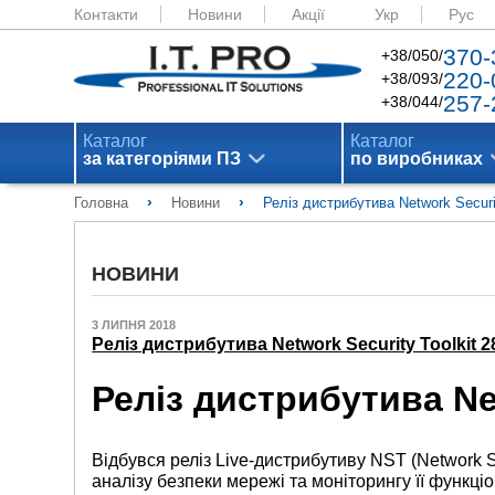
Контакти
Новини
Акції
Укр
Рус
370-
+38/050/
220-
+38/093/
257-
+38/044/
Каталог
Каталог
за категоріями ПЗ
по виробниках
›
›
Головна
Новини
Реліз дистрибутива Network Securit
НОВИНИ
3 ЛИПНЯ 2018
Реліз дистрибутива Network Security Toolkit 2
Реліз дистрибутива Net
Відбувся реліз Live-дистрибутиву NST (Network S
аналізу безпеки мережі та моніторингу її функці