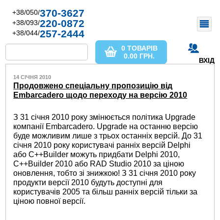
370-3627
+38/050/
220-0872
+38/093/
257-2444
+38/044/
0 ТОВАРІВ
0.00
ГРН.
ВХІД
14 СІЧНЯ 2010
Продовжено спеціальну пропозицію від
Embarcadero щодо переходу на версію 2010
З 31 січня 2010 року змінюється політика Upgrade
компанії Embarcadero. Upgrade на останню версію
буде можливим лише з трьох останніх версій. До 31
січня 2010 року користувачі ранніх версій Delphi
або C++Builder можуть придбати Delphi 2010,
C++Builder 2010 або RAD Studio 2010 за ціною
оновлення, тобто зі знижкою! З 31 січня 2010 року
продукти версії 2010 будуть доступні для
користувачів 2005 та більш ранніх версій тільки за
ціною повної версії.