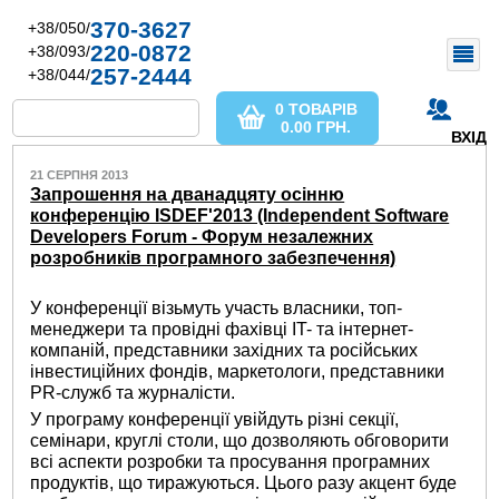
370-3627
+38/050/
220-0872
+38/093/
257-2444
+38/044/
0 ТОВАРІВ
0.00
ГРН.
ВХІД
21 СЕРПНЯ 2013
Запрошення на дванадцяту осінню
конференцію ISDEF'2013 (Independent Software
Developers Forum - Форум незалежних
розробників програмного забезпечення)
У конференції візьмуть участь власники, топ-
менеджери та провідні фахівці IT- та інтернет-
компаній, представники західних та російських
інвестиційних фондів, маркетологи, представники
PR-служб та журналісти.
У програму конференції увійдуть різні секції,
семінари, круглі столи, що дозволяють обговорити
всі аспекти розробки та просування програмних
продуктів, що тиражуються. Цього разу акцент буде