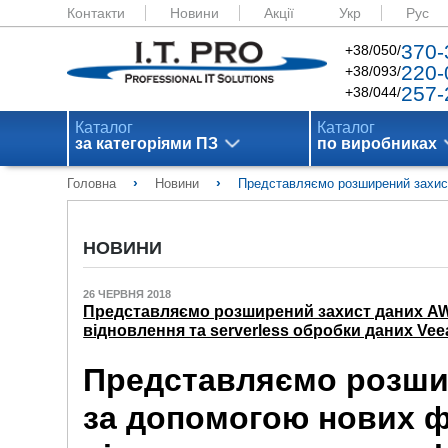
Контакти
Новини
Акції
Укр
Рус
370-
+38/050/
220-
+38/093/
257-
+38/044/
Каталог
Каталог
за категоріями ПЗ
по виробниках
›
›
Головна
Новини
Представляємо розширений захист
НОВИНИ
26 ЧЕРВНЯ 2018
Представляємо розширений захист даних AW
відновлення та serverless обробки даних Ve
Представляємо розши
за допомогою нових ф