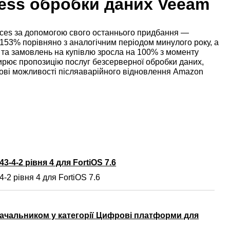
less обробки даних Veeam
ces за допомогою свого останнього придбання —
 153% порівняно з аналогічним періодом минулого року, а
 та замовлень на купівлю зросла на 100% з моменту
ює пропозицію послуг безсерверної обробки даних,
ві можливості післяаварійного відновлення Amazon
3-4-2 рівня 4 для FortiOS 7.6
-2 рівня 4 для FortiOS 7.6
ачальником у категорії Цифрові платформи для