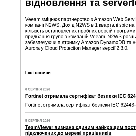
відновлення та server
Veeam зміцнює партнерство з Amazon Web Servi
компанії N2WS. Дохід N2WS в 1 кварталі зріс на
кількість встановлених пробних версій програми
придбання групою компаній Veeam. N2WS розшир
забезпечуючи підтримку Amazon DynamoDB та но
Aurora у Cloud Protection Manager версії 2.3.0.
Інші новини
6 СЕРПНЯ 2026
Fortinet отримала сертифікат безпеки IEC 6244
Fortinet отримала сертифікат безпеки IEC 62443-4
5 СЕРПНЯ 2026
TeamViewer визнана єдиним найкращим пост
підключених до мережі працівників