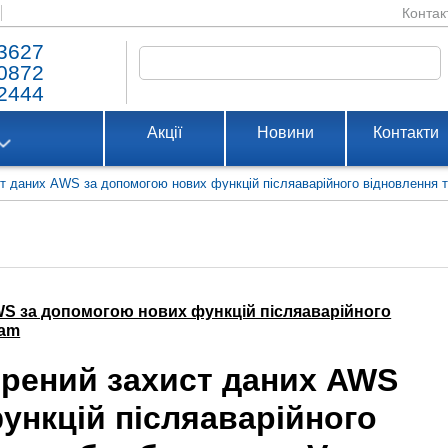
Контак
3627
0872
2444
Акції
Новини
Контакти
 даних AWS за допомогою нових функцій післяаварійного відновлення т
S за допомогою нових функцій післяаварійного
eam
рений захист даних AWS
ункцій післяаварійного