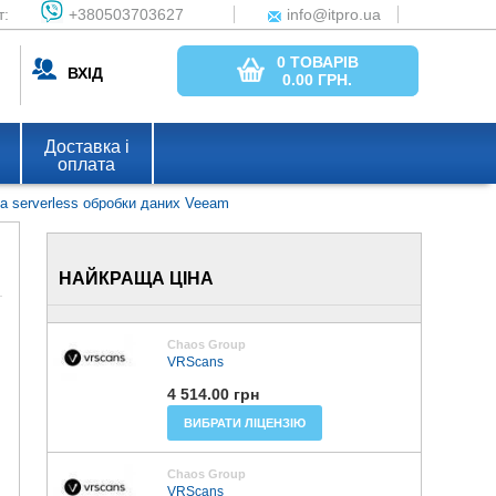
т:
+380503703627
info@itpro.ua
0 ТОВАРІВ
ВХІД
0.00
ГРН.
Доставка і
оплата
а serverless обробки даних Veeam
НАЙКРАЩА ЦІНА
Chaos Group
VRScans
4 514.00 грн
ВИБРАТИ ЛІЦЕНЗІЮ
Chaos Group
VRScans