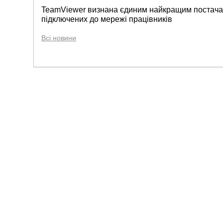
TeamViewer визнана єдиним найкращим постачал
підключених до мережі працівників
Всі новини