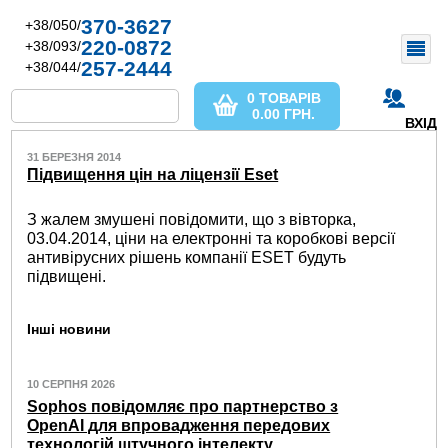
370-3627
+38/050/
220-0872
+38/093/
257-2444
+38/044/
0 ТОВАРІВ
0.00
ГРН.
ВХІД
31 БЕРЕЗНЯ 2014
Підвищення цін на ліцензії Eset
З жалем змушені повідомити, що з вівторка,
03.04.2014, ціни на електронні та коробкові версії
антивірусних рішень компанії ESET будуть
підвищені.
Інші новини
10 СЕРПНЯ 2026
Sophos повідомляє про партнерство з
OpenAI для впровадження передових
технологій штучного інтелекту