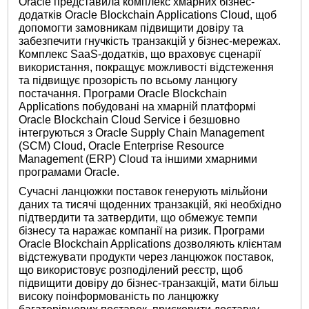
Oracle представила комплекс хмарних бізнес-
додатків Oracle Blockchain Applications Cloud, щоб
допомогти замовникам підвищити довіру та
забезпечити гнучкість транзакцій у бізнес-мережах.
Комплекс SaaS-додатків, що враховує сценарії
використання, покращує можливості відстеження
та підвищує прозорість по всьому ланцюгу
постачання. Програми Oracle Blockchain
Applications побудовані на хмарній платформі
Oracle Blockchain Cloud Service і безшовно
інтегруються з Oracle Supply Chain Management
(SCM) Cloud, Oracle Enterprise Resource
Management (ERP) Cloud та іншими хмарними
програмами Oracle.
Сучасні ланцюжки поставок генерують мільйони
даних та тисячі щоденних транзакцій, які необхідно
підтвердити та затвердити, що обмежує темпи
бізнесу та наражає компанії на ризик. Програми
Oracle Blockchain Applications дозволяють клієнтам
відстежувати продукти через ланцюжок поставок,
що використовує розподілений реєстр, щоб
підвищити довіру до бізнес-транзакцій, мати більш
високу поінформованість по ланцюжку