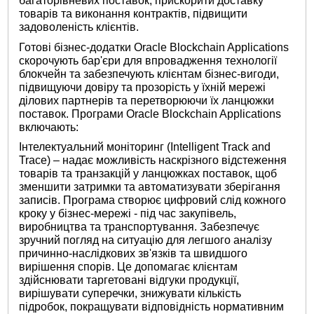
багаторівневих поставок, прискорити доставку
товарів та виконання контрактів, підвищити
задоволеність клієнтів.
Готові бізнес-додатки Oracle Blockchain Applications
скорочують бар'єри для впровадження технології
блокчейн та забезпечують клієнтам бізнес-вигоди,
підвищуючи довіру та прозорість у їхній мережі
ділових партнерів та перетворюючи їх ланцюжки
поставок. Програми Oracle Blockchain Applications
включають:
Інтелектуальний моніторинг (Intelligent Track and
Trace) – надає можливість наскрізного відстеження
товарів та транзакцій у ланцюжках поставок, щоб
зменшити затримки та автоматизувати зберігання
записів. Програма створює цифровий слід кожного
кроку у бізнес-мережі - під час закупівель,
виробництва та транспортування. Забезпечує
зручний погляд на ситуацію для легшого аналізу
причинно-наслідкових зв'язків та швидшого
вирішення спорів. Це допомагає клієнтам
здійснювати таргетовані відгуки продукції,
вирішувати суперечки, знижувати кількість
підробок, покращувати відповідність нормативним