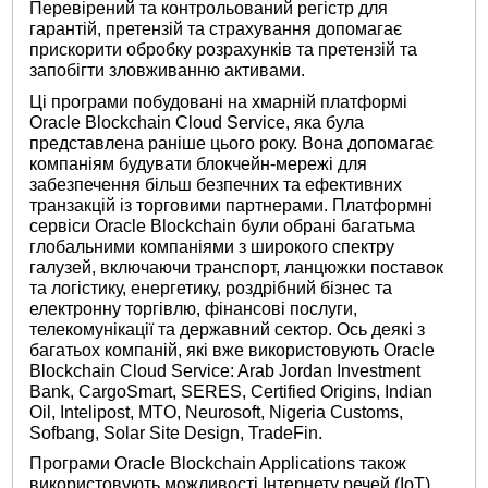
Перевірений та контрольований регістр для
гарантій, претензій та страхування допомагає
прискорити обробку розрахунків та претензій та
запобігти зловживанню активами.
Ці програми побудовані на хмарній платформі
Oracle Blockchain Cloud Service, яка була
представлена ​​раніше цього року. Вона допомагає
компаніям будувати блокчейн-мережі для
забезпечення більш безпечних та ефективних
транзакцій із торговими партнерами. Платформні
сервіси Oracle Blockchain були обрані багатьма
глобальними компаніями з широкого спектру
галузей, включаючи транспорт, ланцюжки поставок
та логістику, енергетику, роздрібний бізнес та
електронну торгівлю, фінансові послуги,
телекомунікації та державний сектор. Ось деякі з
багатьох компаній, які вже використовують Oracle
Blockchain Cloud Service: Arab Jordan Investment
Bank, CargoSmart, SERES, Certified Origins, Indian
Oil, Intelipost, MTO, Neurosoft, Nigeria Customs,
Sofbang, Solar Site Design, TradeFin.
Програми Oracle Blockchain Applications також
використовують можливості Інтернету речей (IoT)