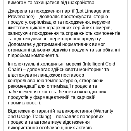
вимогам та захищатися від шахрайства.
Джерела та походження партії (Lot Lineage and
Provenance) – дозволяє простежувати історію
продукту, серіалізацію та походження, керуючи
життєвим циклом ієрархічних серійних номерів,
записуючи походження та справжність компонентів
та відстежуючи всі перетворення продукту.
Допомагає у дотриманні нормативних вимог,
отриманні цільових відгуків продукту та запобіганні
підробкам компонентів.
Інтелектуальні холодильні мережі (Intelligent Cold
Chain) – допомагає здійснювати моніторинг та
відстежувати ланцюжок поставок з
контрольованою температурою, створюючи
рекомендації для оптимізації процесів та
забезпечення якості та безпеки охолоджених
продуктів у фармацевтичній та харчовій
промисловості.
Відстеження гарантій та використання (Warranty
and Usage Tracking) – позбавляє паперових
процесів та автоматизує відстеження
використання особливо цінних активів.