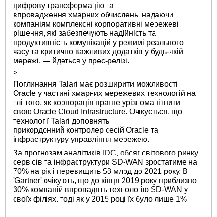
цифрову трансформацію та
впровадження хмарних обчислень, надаючи
компаніям комплексні корпоративні мережеві
рішення, які забезпечують надійність та
продуктивність комунікацій у режимі реального
часу та критично важливих додатків у будь-якій
мережі, — йдеться у прес-релізі.
>
Поглинання Talari має розширити можливості
Oracle у частині хмарних мережевих технологій на
тлі того, як корпорація прагне урізноманітнити
свою Oracle Cloud Infrastructure. Очікується, що
технології Talari доповнять
прикордонний контролер сесій Oracle та
інфраструктуру управління мережею.
За прогнозам аналітиків IDC, обсяг світового ринку
сервісів та інфраструктури SD-WAN зростатиме на
70% на рік і перевищить $8 млрд до 2021 року. В
'Gartner' очікують, що до кінця 2019 року приблизно
30% компаній впровадять технологію SD-WAN у
своїх філіях, тоді як у 2015 році їх було лише 1%