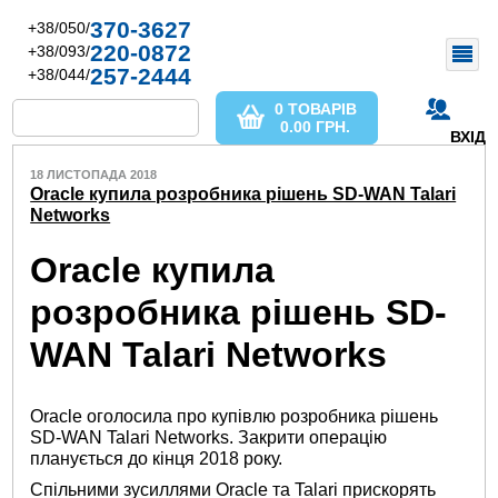
370-3627
+38/050/
220-0872
+38/093/
257-2444
+38/044/
0 ТОВАРІВ
0.00
ГРН.
ВХІД
18 ЛИСТОПАДА 2018
Oracle купила розробника рішень SD-WAN Talari
Networks
Oracle купила
розробника рішень SD-
WAN Talari Networks
Oracle оголосила про купівлю розробника рішень
SD-WAN Talari Networks. Закрити операцію
планується до кінця 2018 року.
Спільними зусиллями Oracle та Talari прискорять