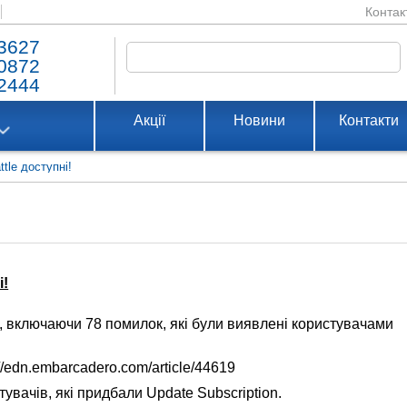
Контак
3627
0872
2444
Акції
Новини
Контакти
tle доступні!
і!
 включаючи 78 помилок, які були виявлені користувачами
/edn.embarcadero.com/article/44619
тувачів, які придбали Update Subscription.