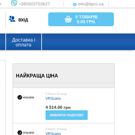
т:
+380503703627
info@itpro.ua
0 ТОВАРІВ
ВХІД
0.00
ГРН.
Доставка і
оплата
НАЙКРАЩА ЦІНА
Chaos Group
VRScans
4 514.00 грн
ВИБРАТИ ЛІЦЕНЗІЮ
Chaos Group
VRScans