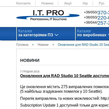
Контакти
Новини
Акції
Укр
Рус
370-
+38/050/
220-
+38/093/
257-
+38/044/
Каталог
Каталог
за категоріями ПЗ
по виробниках
›
›
Головна
Новини
Оновлення для RAD Studio 10 Seat
НОВИНИ
7 ГРУДНЯ 2015
Оновлення для RAD Studio 10 Seattle доступн
Це оновлення містить 275 виправлених помилок,
(5 найбільш згадуваних помилок у 10 Seattle).
Перелік виправлень та нових можливостей: http:/
Subscription Update 1 доступний тільки для корис