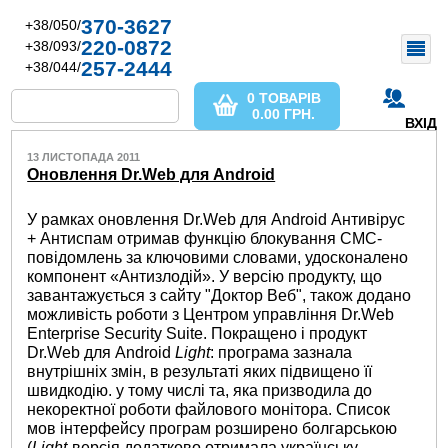
370-3627
+38/050/
220-0872
+38/093/
257-2444
+38/044/
0 ТОВАРІВ
0.00
ГРН.
ВХІД
13 ЛИСТОПАДА 2011
Оновлення Dr.Web для Android
У рамках оновлення Dr.Web для Android Антивірус
+ Антиспам отримав функцію блокування СМС-
повідомлень за ключовими словами, удосконалено
компонент «Антизлодій». У версію продукту, що
завантажується з сайту "Доктор Веб", також додано
можливість роботи з Центром управління Dr.Web
Enterprise Security Suite. Покращено і продукт
Dr.Web для Android
Light
: програма зазнала
внутрішніх змін, в результаті яких підвищено її
швидкодію. у тому числі та, яка призводила до
некоректної роботи файлового монітора. Список
мов інтерфейсу програм розширено болгарською
(
Light
-версія додатково отримала українську