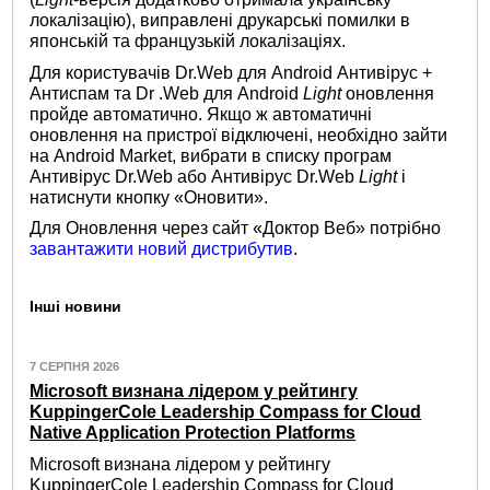
локалізацію), виправлені друкарські помилки в
японській та французькій локалізаціях.
Для користувачів Dr.Web для Android Антивірус +
Антиспам та Dr .Web для Android
Light
оновлення
пройде автоматично. Якщо ж автоматичні
оновлення на пристрої відключені, необхідно зайти
на Android Market, вибрати в списку програм
Антивірус Dr.Web або Антивірус Dr.Web
Light
і
натиснути кнопку «Оновити».
Для Оновлення через сайт «Доктор Веб» потрібно
завантажити новий дистрибутив
.
Інші новини
7 СЕРПНЯ 2026
Microsoft визнана лідером у рейтингу
KuppingerCole Leadership Compass for Cloud
Native Application Protection Platforms
Microsoft визнана лідером у рейтингу
KuppingerCole Leadership Compass for Cloud